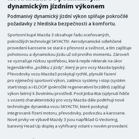
dynamickým jízdním výkonem
Podmanivý dynamický jízdní výkon splňuje pokročilé
požadavky z hlediska bezpečnosti a komfortu.
Sportovní kupé Mazda 3 obsahuje řadu oceňovaných,
pokročilých technologií SKYACTIV. Aerodynamické odlehčené
provedení karoserie se stará o přesnost a svižnost, a tím zajišťuje
pohotovou a dynamickou jízdu už od prvního momentu. Zároveň
se vyznačuje nízkou spotřebou, která nejde nikterak na úkor
legendárního „požitku z jízdy“, který je pro vozy Mazda typický.
Převodovky vozu Mazda3 poskytují rychlé, plynulé řazení
pro výjimečný sportovní výkon, zatímco systémy i-stop (systém
start/stop) a i-ELOOP (pokročilé regenerativní brzdění) zajišťují
výkon šetrný k životnímu prostředí. Pocit Jinba-Ittai (splynutí řidiče
s vozem) charakteristický pro vozy Mazda dále podtrhují nové
technologie dynamika vozu SKYACTIV, které poskytují
integrované řízení motoru, převodovky, podvozku a karoserie.
Nové prvky ve výbavě Mazdy 3 jsou například G-Vectoring,
barevný Head Up displej a vyhřívaný volant v novém provedení.