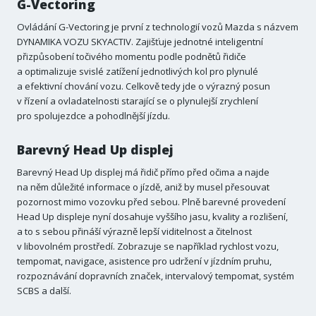
G-Vectoring
Ovládání G-Vectoring je první z technologií vozů Mazda s názvem
DYNAMIKA VOZU SKYACTIV. Zajišťuje jednotné inteligentní
přizpůsobení točivého momentu podle podnětů řidiče
a optimalizuje svislé zatížení jednotlivých kol pro plynulé
a efektivní chování vozu. Celkově tedy jde o výrazný posun
v řízení a ovladatelnosti starající se o plynulejší zrychlení
pro spolujezdce a pohodlnější jízdu.
Barevný Head Up displej
Barevný Head Up displej má řidič přímo před očima a najde
na něm důležité informace o jízdě, aniž by musel přesouvat
pozornost mimo vozovku před sebou. Plně barevné provedení
Head Up displeje nyní dosahuje vyššího jasu, kvality a rozlišení,
a to s sebou přináší výrazně lepší viditelnost a čitelnost
v libovolném prostředí. Zobrazuje se například rychlost vozu,
tempomat, navigace, asistence pro udržení v jízdním pruhu,
rozpoznávání dopravních značek, intervalový tempomat, systém
SCBS a další.