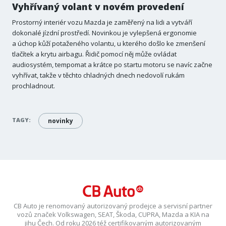
Vyhřívaný volant v novém provedení
Prostorný interiér vozu Mazda je zaměřený na lidi a vytváří
dokonalé jízdní prostředí. Novinkou je vylepšená ergonomie
a úchop kůží potaženého volantu, u kterého došlo ke zmenšení
tlačítek a krytu airbagu. Řidič pomocí něj může ovládat
audiosystém, tempomat a krátce po startu motoru se navíc začne
vyhřívat, takže v těchto chladných dnech nedovolí rukám
prochladnout.
TAGY:
novinky
CB Auto je renomovaný autorizovaný prodejce a servisní partner
vozů značek Volkswagen, SEAT, Škoda, CUPRA, Mazda a KIA na
jihu Čech. Od roku 2026 též certifikovaným autorizovaným