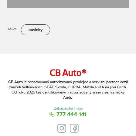
TAGY:
novinky
CB Auto je renomovaný autorizovaný prodejce a servisní partner vozů
značek Volkswagen, SEAT, Škoda, CUPRA, Mazda a KIA na jihu Čech.
Od roku 2026 též certifikovaným autorizovaným servisem značky
Audi.
Zákaznická linka:
777 444 141