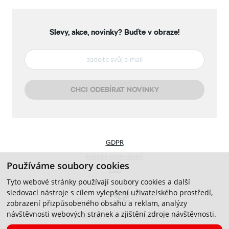
Slevy, akce, novinky?
Buďte v obraze!
CHCI ODEBÍRAT NOVINKY
GDPR
Politika oznamování
Používáme soubory cookies
VOP
Tyto webové stránky používají soubory cookies a další
sledovací nástroje s cílem vylepšení uživatelského prostředí,
Created by
zobrazení přizpůsobeného obsahu a reklam, analýzy
návštěvnosti webových stránek a zjištění zdroje návštěvnosti.
© 2019-2026, CB Auto, All Rights Reserved.