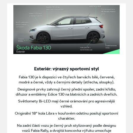
Exteriér: výrazný sportovní styl
Fabia 130 je k dispozici ve čtyřech barvách: bílé, červené,
modré a černé, vždy s černými detaily (střecha, sloupky).
Designové prvky zahrnují černý přední spoiler, zadní křídlo,
difuzor a emblémy Edice 130 na blatnících a zadních dveřích.
Světlomety Bi-LED mají černé orámování pro agresivnější
vzhled.
Originální 18" kola Libra v kouřovém odstínu posilují sportovní
charakter.
Na zadní části vozu je černý pruh stylizovaný podle designu
vozů Fabia Rally, a dvojitá koncovka výfuku umocňuje