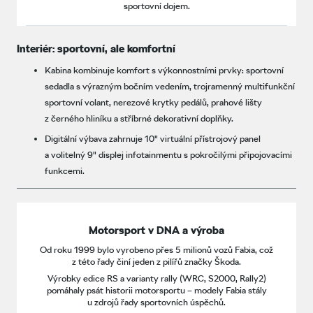
sportovní dojem.
Interiér: sportovní, ale komfortní
Kabina kombinuje komfort s výkonnostními prvky: sportovní
sedadla s výrazným bočním vedením, trojramenný multifunkční
sportovní volant, nerezové krytky pedálů, prahové lišty
z černého hliníku a stříbrné dekorativní doplňky.
Digitální výbava zahrnuje 10" virtuální přístrojový panel
a volitelný 9" displej infotainmentu s pokročilými připojovacími
funkcemi.
Motorsport v DNA a výroba
Od roku 1999 bylo vyrobeno přes 5 milionů vozů Fabia, což
z této řady činí jeden z pilířů značky Škoda.
Výrobky edice RS a varianty rally (WRC, S2000, Rally2)
pomáhaly psát historii motorsportu – modely Fabia stály
u zdrojů řady sportovních úspěchů.