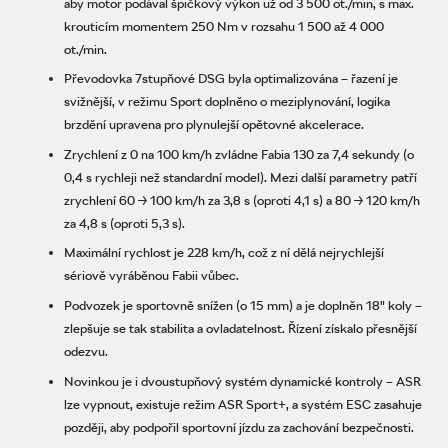
aby motor podával špičkový výkon už od 3 500 ot./min, s max.
krouticím momentem 250 Nm v rozsahu 1 500 až 4 000
ot./min.
Převodovka 7stupňové DSG byla optimalizována – řazení je
svižnější, v režimu Sport doplněno o meziplynování, logika
brzdění upravena pro plynulejší opětovné akcelerace.
Zrychlení z 0 na 100 km/h zvládne Fabia 130 za 7,4 sekundy (o
0,4 s rychleji než standardní model). Mezi další parametry patří
zrychlení 60 → 100 km/h za 3,8 s (oproti 4,1 s) a 80 → 120 km/h
za 4,8 s (oproti 5,3 s).
Maximální rychlost je 228 km/h, což z ní dělá nejrychlejší
sériově vyráběnou Fabii vůbec.
Podvozek je sportovně snížen (o 15 mm) a je doplněn 18" koly –
zlepšuje se tak stabilita a ovladatelnost. Řízení získalo přesnější
odezvu.
Novinkou je i dvoustupňový systém dynamické kontroly – ASR
lze vypnout, existuje režim ASR Sport+, a systém ESC zasahuje
později, aby podpořil sportovní jízdu za zachování bezpečnosti.