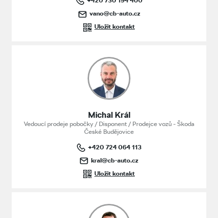
vano@cb-auto.cz
Uložit kontakt
Michal Král
Vedoucí prodeje pobočky / Disponent / Prodejce vozů - Škoda
České Budějovice
+420 724 064 113
kral@cb-auto.cz
Uložit kontakt