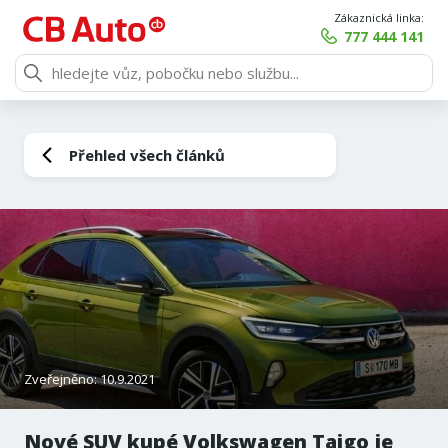
Zákaznická linka:
777 444 141
Přehled všech článků
Zveřejněno: 10.9.2021
Nové SUV kupé Volkswagen Taigo je