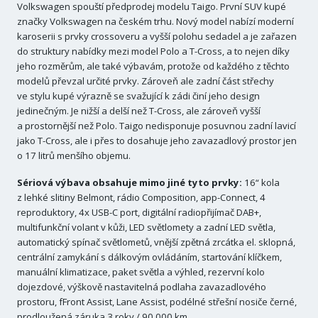
Volkswagen spouští předprodej modelu Taigo. První SUV kupé
značky Volkswagen na českém trhu. Nový model nabízí moderní
karoserii s prvky crossoveru a vyšší polohu sedadel a je zařazen
do struktury nabídky mezi model Polo a T-Cross, a to nejen díky
jeho rozměrům, ale také výbavám, protože od každého z těchto
modelů převzal určité prvky. Zároveň ale zadní část střechy
ve stylu kupé výrazně se svažující k zádi činí jeho design
jedinečným. Je nižší a delší než T-Cross, ale zároveň vyšší
a prostornější než Polo. Taigo nedisponuje posuvnou zadní lavicí
jako T-Cross, ale i přes to dosahuje jeho zavazadlový prostor jen
o 17 litrů menšího objemu.
Sériová výbava obsahuje mimo jiné tyto prvky:
16“ kola
z lehké slitiny Belmont, rádio Composition, app-Connect, 4
reproduktory, 4x USB-C port, digitální radiopřijímač DAB+,
multifunkční volant v kůži, LED světlomety a zadní LED světla,
automatický spínač světlometů, vnější zpětná zrcátka el. sklopná,
centrální zamykání s dálkovým ovládáním, startování klíčkem,
manuální klimatizace, paket světla a výhled, rezervní kolo
dojezdové, výškově nastavitelná podlaha zavazadlového
prostoru, fFront Assist, Lane Assist, podélné střešní nosiče černé,
prodloužená záruka 3 roky / 90 000 km.