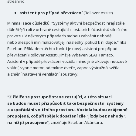
střešního.
asistent pro případ převrácení
(Rollover Assist)
Minimalizace důsledků: "Systémy aktivní bezpečnosti hrají stále
důležitější roli v ochraně cestujících i ostatních účastníků silničního
provozu. V některých případech mohou zabránit nehodě
nebo alespoň minimalizovat její následky, pokud k ní dojde," říká
Esteban. Příkladem těchto funkcí je nový asistent pro případ
převrácení (Rollover Assist), jímž je vybaven SEAT Tarraco.
Asistent v případě převrácení vozidla mimo jiné aktivuje nouzové
volání, vypne motor, odemkne dveře, zapne výstražná světla
a změní nastavení ventilační soustavy.
"Z řidiče se postupně stane cestující, a této situaci
se budou muset přizpůsobit také bezpečnostní systémy
a uspořádání vnitřního prostoru. Vozidla budou vzájemně
propojená, což přispěje k dosažení cíle "jízdy bez nehody",
na níž již pracujeme",
zmziňuje Esteban Alcántara.