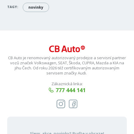
TAGY:
novinky
CB Auto je renomovaný autorizovaný prodejce a servisní partner
vozů značek Volkswagen, SEAT, Škoda, CUPRA, Mazda a KIA na
jihu Čech. Od roku 2026 též certifikovaným autorizovaným
servisem značky Audi.
Zákaznická linka:
777 444 141
Slevy, akce, novinky?
Buďte v obraze!