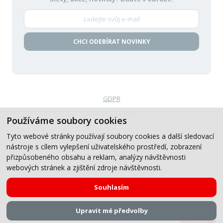
CHCI ODEBÍRAT NOVINKY
GDPR
Politika oznamování
Používáme soubory cookies
VOP
Tyto webové stránky používají soubory cookies a další sledovací
nástroje s cílem vylepšení uživatelského prostředí, zobrazení
Created by
přizpůsobeného obsahu a reklam, analýzy návštěvnosti
webových stránek a zjištění zdroje návštěvnosti.
© 2019-2026, CB Auto, All Rights Reserved.
Souhlasím
Upravit mé předvolby
Menu
Úvod
Zpět
Kontakt
Servis