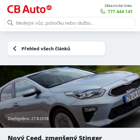
Zákaznická linka:
777 444 141
Přehled všech článků
Zveřejněno: 27.8.2018
Nový Ceed, zmenšený Stinger