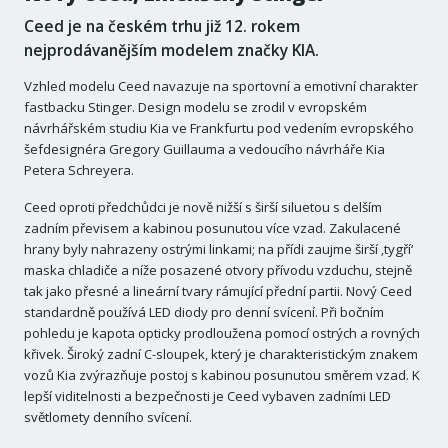
Ceed je na českém trhu již 12. rokem
nejprodávanějším modelem značky KIA.
Vzhled modelu Ceed navazuje na sportovní a emotivní charakter
fastbacku Stinger. Design modelu se zrodil v evropském
návrhářském studiu Kia ve Frankfurtu pod vedením evropského
šefdesignéra Gregory Guillauma a vedoucího návrháře Kia
Petera Schreyera.
Ceed oproti předchůdci je nově nižší s širší siluetou s delším
zadním převisem a kabinou posunutou více vzad. Zakulacené
hrany byly nahrazeny ostrými linkami; na přídi zaujme širší ‚tygří‘
maska chladiče a níže posazené otvory přívodu vzduchu, stejně
tak jako přesné a lineární tvary rámující přední partii. Nový Ceed
standardně používá LED diody pro denní svícení. Při bočním
pohledu je kapota opticky prodloužena pomocí ostrých a rovných
křivek. Široký zadní C-sloupek, který je charakteristickým znakem
vozů Kia zvýrazňuje postoj s kabinou posunutou směrem vzad. K
lepší viditelnosti a bezpečnosti je Ceed vybaven zadními LED
světlomety denního svícení.