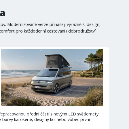
ia
py. Modernizované verze přinášejí výraznější design,
ší komfort pro každodenní cestování i dobrodružství
přepracovanou přední částí s novými LED světlomety
barvy karoserie, designy kol nebo vůbec první