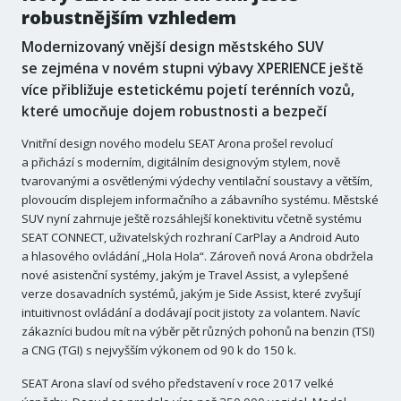
robustnějším vzhledem
Modernizovaný vnější design městského SUV
se zejména v novém stupni výbavy XPERIENCE ještě
více přibližuje estetickému pojetí terénních vozů,
které umocňuje dojem robustnosti a bezpečí
Vnitřní design nového modelu SEAT Arona prošel revolucí
a přichází s moderním, digitálním designovým stylem, nově
tvarovanými a osvětlenými výdechy ventilační soustavy a větším,
plovoucím displejem informačního a zábavního systému. Městské
SUV nyní zahrnuje ještě rozsáhlejší konektivitu včetně systému
SEAT CONNECT, uživatelských rozhraní CarPlay a Android Auto
a hlasového ovládání „Hola Hola“. Zároveň nová Arona obdržela
nové asistenční systémy, jakým je Travel Assist, a vylepšené
verze dosavadních systémů, jakým je Side Assist, které zvyšují
intuitivnost ovládání a dodávají pocit jistoty za volantem. Navíc
zákazníci budou mít na výběr pět různých pohonů na benzin (TSI)
a CNG (TGI) s nejvyšším výkonem od 90 k do 150 k.
SEAT Arona slaví od svého představení v roce 2017 velké