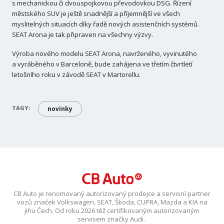
s mechanickou či dvouspojkovou převodovkou DSG. Řízení
městského SUV je ještě snadnější a příjemnější ve všech
myslitelných situacích díky řadě nových asistenčních systémů.
SEAT Arona je tak připraven na všechny výzvy.
Výroba nového modelu SEAT Arona, navrženého, vyvinutého
a vyráběného v Barceloně, bude zahájena ve třetím čtvrtletí
letošního roku v závodě SEAT v Martorellu.
TAGY:
novinky
CB Auto je renomovaný autorizovaný prodejce a servisní partner
vozů značek Volkswagen, SEAT, Škoda, CUPRA, Mazda a KIA na
jihu Čech. Od roku 2026 též certifikovaným autorizovaným
servisem značky Audi.