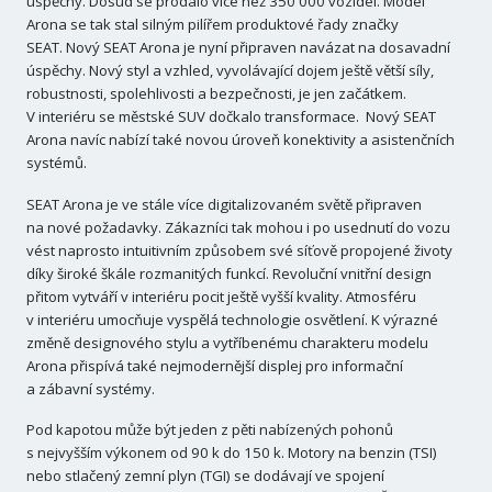
úspěchy. Dosud se prodalo více než 350 000 vozidel. Model
Arona se tak stal silným pilířem produktové řady značky
SEAT. Nový SEAT Arona je nyní připraven navázat na dosavadní
úspěchy. Nový styl a vzhled, vyvolávající dojem ještě větší síly,
robustnosti, spolehlivosti a bezpečnosti, je jen začátkem.
V interiéru se městské SUV dočkalo transformace. Nový SEAT
Arona navíc nabízí také novou úroveň konektivity a asistenčních
systémů.
SEAT Arona je ve stále více digitalizovaném světě připraven
na nové požadavky. Zákazníci tak mohou i po usednutí do vozu
vést naprosto intuitivním způsobem své síťově propojené životy
díky široké škále rozmanitých funkcí. Revoluční vnitřní design
přitom vytváří v interiéru pocit ještě vyšší kvality. Atmosféru
v interiéru umocňuje vyspělá technologie osvětlení. K výrazné
změně designového stylu a vytříbenému charakteru modelu
Arona přispívá také nejmodernější displej pro informační
a zábavní systémy.
Pod kapotou může být jeden z pěti nabízených pohonů
s nejvyšším výkonem od 90 k do 150 k. Motory na benzin (TSI)
nebo stlačený zemní plyn (TGI) se dodávají ve spojení