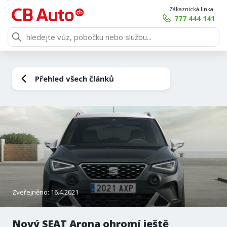
Zákaznická linka:
777 444 141
Přehled všech článků
Zveřejněno: 16.4.2021
Nový SEAT Arona ohromí ještě