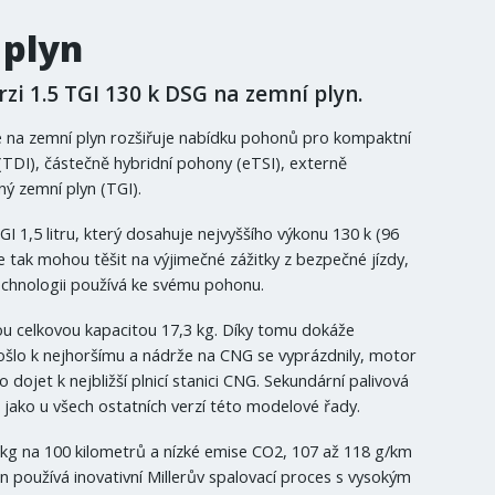
 plyn
rzi 1.5 TGI 130 k DSG na zemní plyn.
e na zemní plyn rozšiřuje nabídku pohonů pro kompaktní
(TDI), částečně hybridní pohony (eTSI), externě
ný zemní plyn (TGI).
1,5 litru, který dosahuje nejvyššího výkonu 130 k (96
 tak mohou těšit na výjimečné zážitky z bezpečné jízdy,
echnologii používá ke svému pohonu.
u celkovou kapacitou 17,3 kg. Díky tomu dokáže
ošlo k nejhoršímu a nádrže na CNG se vyprázdnily, motor
dojet k nejbližší plnicí stanici CNG. Sekundární palivová
 jako u všech ostatních verzí této modelové řady.
kg na 100 kilometrů a nízké emise CO2, 107 až 118 g/km
používá inovativní Millerův spalovací proces s vysokým