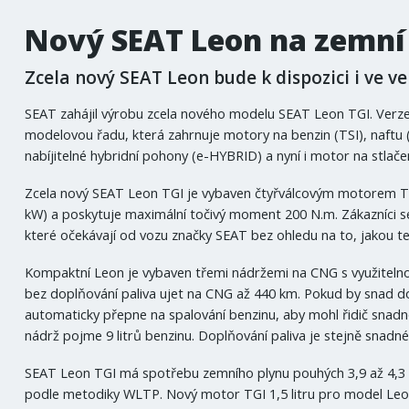
Nový SEAT Leon na zemní
Zcela nový SEAT Leon bude k dispozici i ve ve
SEAT zahájil výrobu zcela nového modelu SEAT Leon TGI. Verz
modelovou řadu, která zahrnuje motory na benzin (TSI), naftu 
nabíjitelné hybridní pohony (e-HYBRID) a nyní i motor na stlače
Zcela nový SEAT Leon TGI je vybaven čtyřválcovým motorem TGI 
kW) a poskytuje maximální točivý moment 200 N.m. Zákazníci se
které očekávají od vozu značky SEAT bez ohledu na to, jakou t
Kompaktní Leon je vybaven třemi nádržemi na CNG s využitelno
bez doplňování paliva ujet na CNG až 440 km. Pokud by snad d
automaticky přepne na spalování benzinu, aby mohl řidič snadno 
nádrž pojme 9 litrů benzinu. Doplňování paliva je stejně snadné
SEAT Leon TGI má spotřebu zemního plynu pouhých 3,9 až 4,3 
podle metodiky WLTP. Nový motor TGI 1,5 litru pro model Leon 