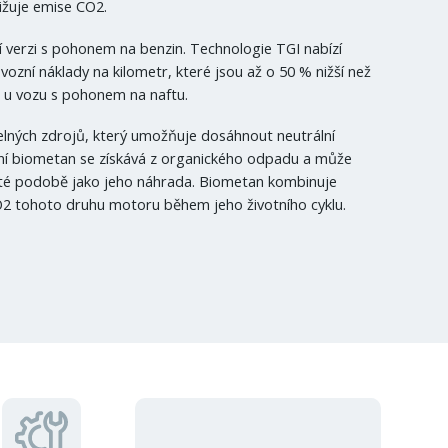
ižuje emise CO2.
í verzi s pohonem na benzin. Technologie TGI nabízí
zní náklady na kilometr, které jsou až o 50 % nižší než
 u vozu s pohonem na naftu.
lných zdrojů, který umožňuje dosáhnout neutrální
litní biometan se získává z organického odpadu a může
sté podobě jako jeho náhrada. Biometan kombinuje
CO2 tohoto druhu motoru během jeho životního cyklu.