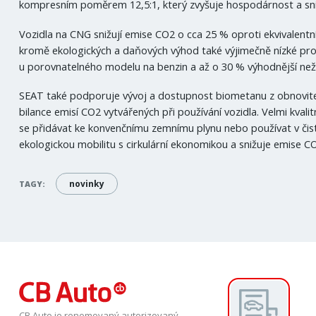
kompresním poměrem 12,5:1, který zvyšuje hospodárnost a sn
Vozidla na CNG snižují emise CO2 o cca 25 % oproti ekvivalentn
kromě ekologických a daňových výhod také výjimečně nízké provo
u porovnatelného modelu na benzin a až o 30 % výhodnější než
SEAT také podporuje vývoj a dostupnost biometanu z obnovite
bilance emisí CO2 vytvářených při používání vozidla. Velmi kva
se přidávat ke konvenčnímu zemnímu plynu nebo používat v či
ekologickou mobilitu s cirkulární ekonomikou a snižuje emise 
novinky
TAGY:
CB Auto je renomovaný autorizovaný