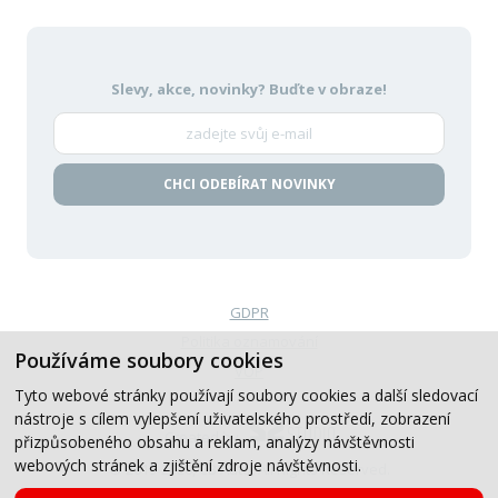
Slevy, akce, novinky?
Buďte v obraze!
CHCI ODEBÍRAT NOVINKY
GDPR
Politika oznamování
Používáme soubory cookies
VOP
Tyto webové stránky používají soubory cookies a další sledovací
nástroje s cílem vylepšení uživatelského prostředí, zobrazení
Created by
přizpůsobeného obsahu a reklam, analýzy návštěvnosti
webových stránek a zjištění zdroje návštěvnosti.
© 2019-2026, CB Auto, All Rights Reserved.