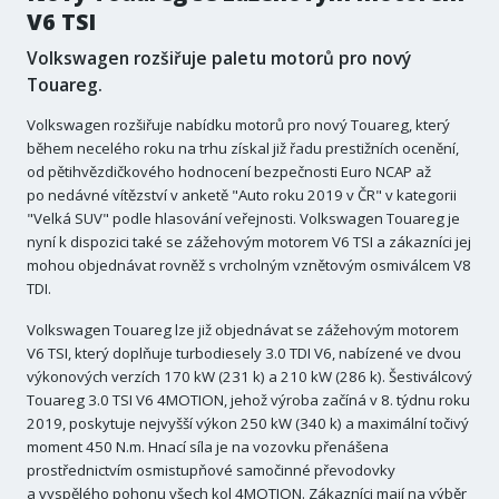
V6 TSI
Volkswagen rozšiřuje paletu motorů pro nový
Touareg.
Volkswagen rozšiřuje nabídku motorů pro nový Touareg, který
během necelého roku na trhu získal již řadu prestižních ocenění,
od pětihvězdičkového hodnocení bezpečnosti Euro NCAP až
po nedávné vítězství v anketě "Auto roku 2019 v ČR" v kategorii
"Velká SUV" podle hlasování veřejnosti. Volkswagen Touareg je
nyní k dispozici také se zážehovým motorem V6 TSI a zákazníci jej
mohou objednávat rovněž s vrcholným vznětovým osmiválcem V8
TDI.
Volkswagen Touareg lze již objednávat se zážehovým motorem
V6 TSI, který doplňuje turbodiesely 3.0 TDI V6, nabízené ve dvou
výkonových verzích 170 kW (231 k) a 210 kW (286 k). Šestiválcový
Touareg 3.0 TSI V6 4MOTION, jehož výroba začíná v 8. týdnu roku
2019, poskytuje nejvyšší výkon 250 kW (340 k) a maximální točivý
moment 450 N.m. Hnací síla je na vozovku přenášena
prostřednictvím osmistupňové samočinné převodovky
a vyspělého pohonu všech kol 4MOTION. Zákazníci mají na výběr