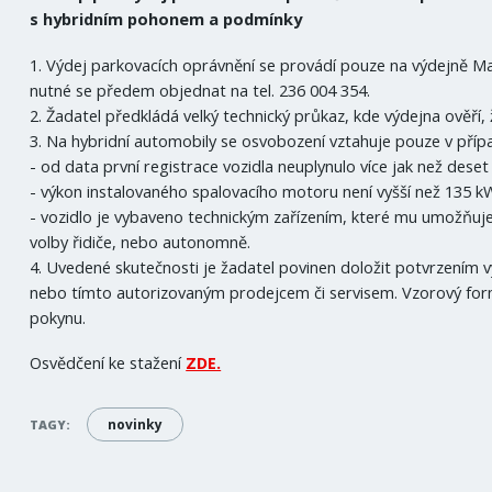
s hybridním pohonem a podmínky
1. Výdej parkovacích oprávnění se provádí pouze na výdejně Mag
nutné se předem objednat na tel. 236 004 354.
2. Žadatel předkládá velký technický průkaz, kde výdejna ověří,
3. Na hybridní automobily se osvobození vztahuje pouze v příp
- od data první registrace vozidla neuplynulo více jak než deset 
- výkon instalovaného spalovacího motoru není vyšší než 135 k
- vozidlo je vybaveno technickým zařízením, které mu umožňuje
volby řidiče, nebo autonomně.
4. Uvedené skutečnosti je žadatel povinen doložit potvrzením 
nebo tímto autorizovaným prodejcem či servisem. Vzorový form
pokynu.
Osvědčení ke stažení
ZDE.
novinky
TAGY: