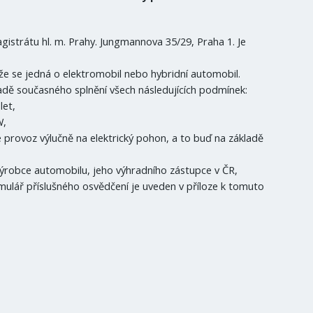
istrátu hl. m. Prahy. Jungmannova 35/29, Praha 1. Je
 že se jedná o elektromobil nebo hybridní automobil.
adě současného splnění všech následujících podmínek:
let,
W,
 provoz výlučně na elektrický pohon, a to buď na základě
výrobce automobilu, jeho výhradního zástupce v ČR,
ulář příslušného osvědčení je uveden v příloze k tomuto