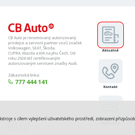
CB Auto je renomovaný autorizovaný
prodejce a servisní partner vozů značek
Volkswagen, SEAT, Škoda,
Aktuálně
CUPRA, Mazda a KIA na jihu Čech. Od
roku 2026 též certifikovaným
autorizovaným servisem značky Audi.
Zákaznická linka:
777 444 141
Kontakt
ástroje s cílem vylepšení uživatelského prostředí, zobrazení přizpů
Ojeté vozy