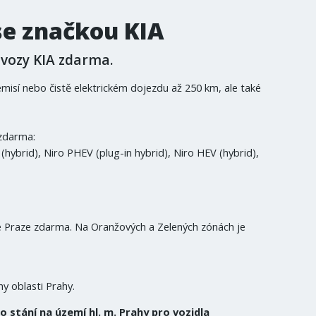
se značkou KIA
 vozy KIA zdarma.
emisí nebo čistě elektrickém dojezdu až 250 km, ale také
 zdarma:
ybrid), Niro PHEV (plug-in hybrid), Niro HEV (hybrid),
é Praze zdarma. Na Oranžových a Zelených zónách je
y oblasti Prahy.
 stání na území hl. m. Prahy pro vozidla