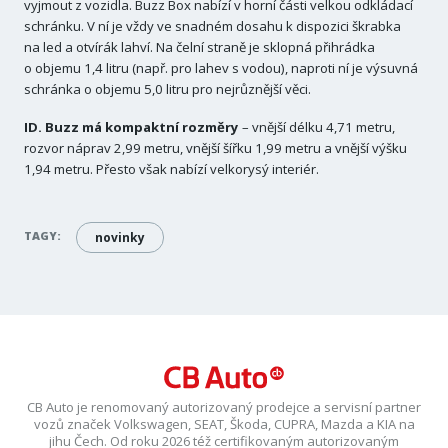
vyjmout z vozidla. Buzz Box nabízí v horní části velkou odkládací
schránku. V ní je vždy ve snadném dosahu k dispozici škrabka
na led a otvírák lahví. Na čelní straně je sklopná přihrádka
o objemu 1,4 litru (např. pro lahev s vodou), naproti ní je výsuvná
schránka o objemu 5,0 litru pro nejrůznější věci.
ID. Buzz má kompaktní rozměry
– vnější délku 4,71 metru,
rozvor náprav 2,99 metru, vnější šířku 1,99 metru a vnější výšku
1,94 metru. Přesto však nabízí velkorysý interiér.
TAGY:
novinky
CB Auto je renomovaný autorizovaný prodejce a servisní partner
vozů značek Volkswagen, SEAT, Škoda, CUPRA, Mazda a KIA na
jihu Čech. Od roku 2026 též certifikovaným autorizovaným