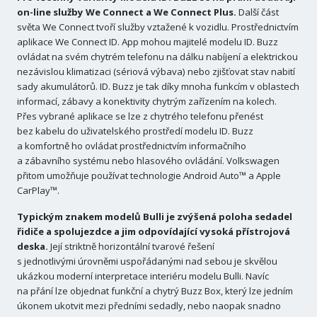
on-line služby We Connect a We Connect Plus.
Další část
světa We Connect tvoří služby vztažené k vozidlu. Prostřednictvím
aplikace We Connect ID. App mohou majitelé modelu ID. Buzz
ovládat na svém chytrém telefonu na dálku nabíjení a elektrickou
nezávislou klimatizaci (sériová výbava) nebo zjišťovat stav nabití
sady akumulátorů. ID. Buzz je tak díky mnoha funkcím v oblastech
informací, zábavy a konektivity chytrým zařízením na kolech.
Přes vybrané aplikace se lze z chytrého telefonu přenést
bez kabelu do uživatelského prostředí modelu ID. Buzz
a komfortně ho ovládat prostřednictvím informačního
a zábavního systému nebo hlasového ovládání. Volkswagen
přitom umožňuje používat technologie Android Auto™ a Apple
CarPlay™.
Typickým znakem modelů Bulli je zvýšená poloha sedadel
řidiče a spolujezdce a jim odpovídající vysoká přístrojová
deska.
Její striktně horizontální tvarové řešení
s jednotlivými úrovněmi uspořádanými nad sebou je skvělou
ukázkou moderní interpretace interiéru modelu Bulli. Navíc
na přání lze objednat funkční a chytrý Buzz Box, který lze jedním
úkonem ukotvit mezi předními sedadly, nebo naopak snadno