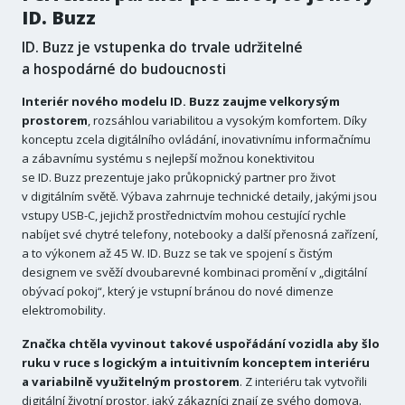
ID. Buzz
ID. Buzz je vstupenka do trvale udržitelné
a hospodárné do budoucnosti
Interiér nového modelu ID. Buzz zaujme velkorysým
prostorem
, rozsáhlou variabilitou a vysokým komfortem. Díky
konceptu zcela digitálního ovládání, inovativnímu informačnímu
a zábavnímu systému s nejlepší možnou konektivitou
se ID. Buzz prezentuje jako průkopnický partner pro život
v digitálním světě. Výbava zahrnuje technické detaily, jakými jsou
vstupy USB-C, jejichž prostřednictvím mohou cestující rychle
nabíjet své chytré telefony, notebooky a další přenosná zařízení,
a to výkonem až 45 W. ID. Buzz se tak ve spojení s čistým
designem ve svěží dvoubarevné kombinaci promění v „digitální
obývací pokoj“, který je vstupní bránou do nové dimenze
elektromobility.
Značka chtěla vyvinout takové uspořádání vozidla aby šlo
ruku v ruce s logickým a intuitivním konceptem interiéru
a variabilně využitelným prostorem
. Z interiéru tak vytvořili
digitální životní prostor, jaký zákazníci znají ze svého domova.