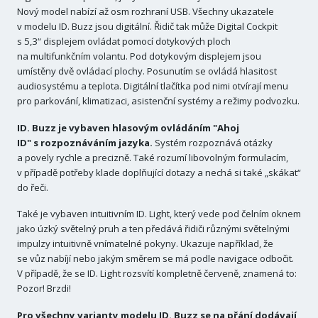
Nový model nabízí až osm rozhraní USB. Všechny ukazatele
v modelu ID. Buzz jsou digitální. Řidič tak může Digital Cockpit
s 5,3“ displejem ovládat pomocí dotykových ploch
na multifunkčním volantu. Pod dotykovým displejem jsou
umístěny dvě ovládací plochy. Posunutím se ovládá hlasitost
audiosystému a teplota. Digitální tlačítka pod nimi otvírají menu
pro parkování, klimatizaci, asistenční systémy a režimy podvozku.
ID. Buzz je vybaven hlasovým ovládáním "Ahoj
ID" s rozpoznáváním jazyka.
Systém rozpoznává otázky
a povely rychle a precizně. Také rozumí libovolným formulacím,
v případě potřeby klade doplňující dotazy a nechá si také „skákat“
do řeči.
Také je vybaven intuitivním ID. Light, který vede pod čelním oknem
jako úzký světelný pruh a ten předává řidiči různými světelnými
impulzy intuitivně vnímatelné pokyny. Ukazuje například, že
se vůz nabíjí nebo jakým směrem se má podle navigace odbočit.
V případě, že se ID. Light rozsvítí kompletně červeně, znamená to:
Pozor! Brzdi!
Pro všechny varianty modelu ID. Buzz se na přání dodávají