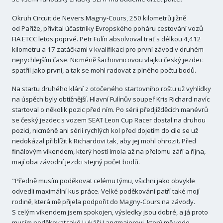
Okruh Circuit de Nevers Magny-Cours, 250 kilometrů jižně
od Paříže, přivítal účastníky Evropského poháru cestování vozů
FIA ETCC letos poprvé. Petr Fulín absolvoval trať s délkou 4,412
kilometru a 17 zatáčkami v kvalifikaci pro první závod v druhém
nejrychlejším čase. Nicméně šachovnicovou vlajku český jezdec
spatřil jako první, a tak se mohl radovat z plného počtu bodů.
Na startu druhého klání z otočeného startovního roštu už vyhlídky
na úspěch byly obtížnější. Hlavní Fulínův soupeř Kris Richard navíc
startoval o několik pozic před ním. Po sérii předjížděcích manévrů
se český jezdec s vozem SEAT Leon Cup Racer dostal na druhou
pozici, nicméně ani sérií rychlých kol před dojetím do cíle se už
nedokázal přiblížit k Richardovi tak, aby jej mohl ohrozit. Před
finálovým víkendem, který hostí Imola až na přelomu září a října,
mají oba závodní jezdci stejný počet bodů.
"Předně musím poděkovat celému týmu, všichni jako obvykle
odvedli maximální kus práce. Velké poděkování patří také mojí
rodině, která mě přijela podpořit do Magny-Cours na závody.
S celým víkendem jsem spokojen, výsledky jsou dobré, a já proto
musím poděkovat také Lukáši Langmajerovi, který mě vede