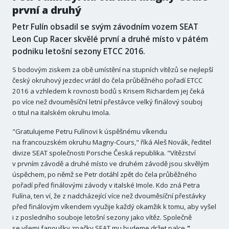
první a druhý
Petr Fulín obsadil se svým závodním vozem SEAT
Leon Cup Racer skvělé první a druhé místo v pátém
podniku letošní sezony ETCC 2016.
S bodovým ziskem za obě umístění na stupních vítězů se nejlepší
český okruhový jezdec vrátil do čela průběžného pořadí ETCC
2016 a vzhledem k rovnosti bodů s Krisem Richardem jej čeká
po více než dvouměsíční letní přestávce velký finálový souboj
o titul na italském okruhu Imola.
"Gratulujeme Petru Fulínovi k úspěšnému víkendu
na francouzském okruhu Magny-Cours," říká Aleš Novák, ředitel
divize SEAT společnosti Porsche Česká republika. "Vítězství
v prvním závodě a druhé místo ve druhém závodě jsou skvělým
úspěchem, po němž se Petr dotáhl zpět do čela průběžného
pořadí před finálovými závody v italské Imole. Kdo zná Petra
Fulína, ten ví, že z nadcházející více než dvouměsíční přestávky
před finálovým víkendem využije každý okamžik k tomu, aby vyšel
i z posledního souboje letošní sezony jako vítěz. Společně
se všemi fanoušky značky SEAT mu budeme držet palce
."