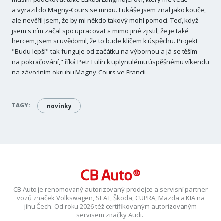
a vyrazil do Magny-Cours se mnou. Lukáše jsem znal jako kouče,
ale nevěřil jsem, že by mi někdo takový mohl pomoci. Teď, když
jsem s ním začal spolupracovat a mimo jiné zjistil, že je také
hercem, jsem si uvědomil, že to bude klíčem k úspěchu. Projekt
"Budu lepší" tak funguje od začátku na výbornou a já se těším
na pokračování," říká Petr Fulín k uplynulému úspěšnému víkendu
na závodním okruhu Magny-Cours ve Francii.
TAGY:
novinky
CB Auto je renomovaný autorizovaný prodejce a servisní partner
vozů značek Volkswagen, SEAT, Škoda, CUPRA, Mazda a KIA na
jihu Čech. Od roku 2026 též certifikovaným autorizovaným
servisem značky Audi.