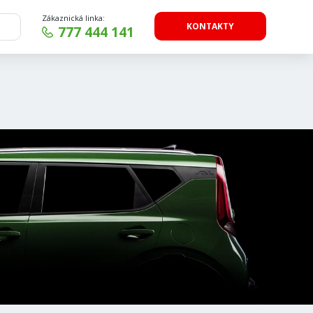
Zákaznická linka:
KONTAKTY
777 444 141