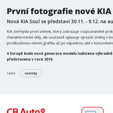
První fotografie nové KIA
Nová KIA Soul se představí 30.11. - 9.12. na 
KIA zveřejnila první snímek, který zobrazuje rozpoznatelné prvk
charakteristické úhly, ale současně vykazuje výrazné změny v k
prodlouženou okenní grafiku až po nápadnou záď s koncovkami sv
V Evropě bude nová generace modelu nabízena výhradně v 
představena v roce 2019.
novinky
TAGY: