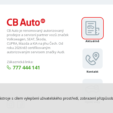
CB Auto je renomovaný autorizovaný
prodejce a servisní partner vozů značek
Volkswagen, SEAT, Škoda,
Aktuálně
CUPRA, Mazda a KIA na jihu Čech. Od
roku 2026 též certifikovaným
autorizovaným servisem značky Audi.
Zákaznická linka:
777 444 141
Kontakt
ástroje s cílem vylepšení uživatelského prostředí, zobrazení přizpů
Ojeté vozy