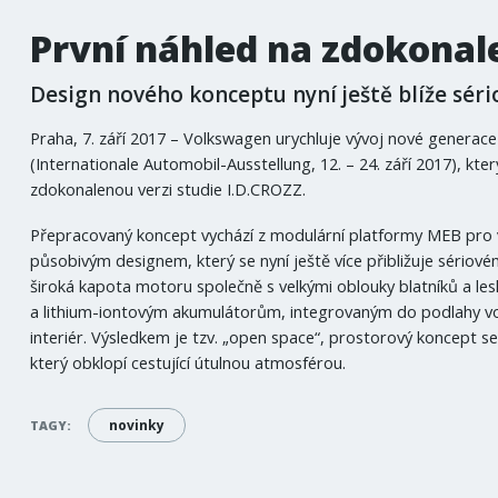
První náhled na zdokonal
Design nového konceptu nyní ještě blíže sério
Praha, 7. září 2017 – Volkswagen urychluje vývoj nové generace
(Internationale Automobil-Ausstellung, 12. – 24. září 2017), kter
zdokonalenou verzi studie I.D.CROZZ.
Přepracovaný koncept vychází z modulární platformy MEB pro v
působivým designem, který se nyní ještě více přibližuje sériovém
široká kapota motoru společně s velkými oblouky blatníků a l
a lithium-iontovým akumulátorům, integrovaným do podlahy vo
interiér. Výsledkem je tzv. „open space“, prostorový koncept s
který obklopí cestující útulnou atmosférou.
novinky
TAGY: