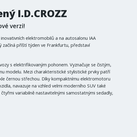
ený I.D.CROZZ
vé verzi!
 inovativních elektromobilů a na autosalonu IAA
ý začíná příští týden ve Frankfurtu, představí
ozy s elektrifikovaným pohonem. Vyznačuje se čistým,
u modelu. Mezi charakteristické stylistické prvky patří
eskle černou střechou. Díky kompaktnímu elektromotoru
zidla, navazuje na vzhled velmi moderního SUV také
e čtyřmi variabilně nastavitelnými samostatnými sedadly,