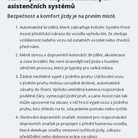
asistenčních systémů
Bezpečnost a komfort jízdy je na prvním místě.
Automatické brzdění, které zabraňuje kolizím: Systém Front
Assist předchází nárazu do vozidla vpředu tím, že sleduje
vzdálenost našeho vozu od ostatních vozidel nebo chodců
před námi.
Méně stresu v dopravních kolonách: Brzdění, akcelerace
a zase brzdění. Nic není únavnější než jízda v hustém
silničním provozu, který je typický pro velká města.
Žádné nechtěné vyjetí z jízdního pruhu: Udržování vozu
v jízdním pruhu mohou usnadnit drobné, automatické
zásahy do řízení. Vpředu umístěná kamera rozpoznává
podélné čáry, vymezující jízdní pruh, a Lane Assist nás tak
může upozornit na situaci, v níž hrozí vyjetí vozu z jízdního
pruhu, bez ohledu na to, zda jedeme pomalu nebo rychle.
Sledování dopravních značek: Asistent pro rozpoznávání
dopravních značek je propojen s přední kamerou vozidla,
která detekuje značky omezení rychlosti jízdy, zákazu
předjíždění nebo dokonce práce na silnici.