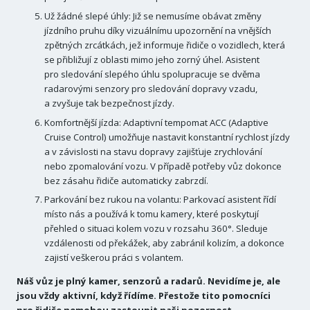
Už žádné slepé úhly: Již se nemusíme obávat změny
jízdního pruhu díky vizuálnímu upozornění na vnějších
zpětných zrcátkách, jež informuje řidiče o vozidlech, která
se přibližují z oblasti mimo jeho zorný úhel. Asistent
pro sledování slepého úhlu spolupracuje se dvěma
radarovými senzory pro sledování dopravy vzadu,
a zvyšuje tak bezpečnost jízdy.
Komfortnější jízda: Adaptivní tempomat ACC (Adaptive
Cruise Control) umožňuje nastavit konstantní rychlost jízdy
a v závislosti na stavu dopravy zajišťuje zrychlování
nebo zpomalování vozu. V případě potřeby vůz dokonce
bez zásahu řidiče automaticky zabrzdí.
Parkování bez rukou na volantu: Parkovací asistent řídí
místo nás a používá k tomu kamery, které poskytují
přehled o situaci kolem vozu v rozsahu 360°. Sleduje
vzdálenosti od překážek, aby zabránil kolizím, a dokonce
zajistí veškerou práci s volantem.
Náš vůz je plný kamer, senzorů a radarů. Nevidíme je, ale
jsou vždy aktivní, když řídíme. Přestože tito pomocníci