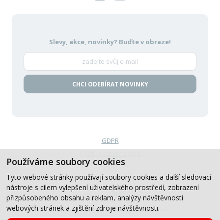
Slevy, akce, novinky?
Buďte v obraze!
CHCI ODEBÍRAT NOVINKY
GDPR
Politika oznamování
Používáme soubory cookies
VOP
Tyto webové stránky používají soubory cookies a další sledovací
nástroje s cílem vylepšení uživatelského prostředí, zobrazení
Created by
přizpůsobeného obsahu a reklam, analýzy návštěvnosti
webových stránek a zjištění zdroje návštěvnosti.
© 2019-2026, CB Auto, All Rights Reserved.