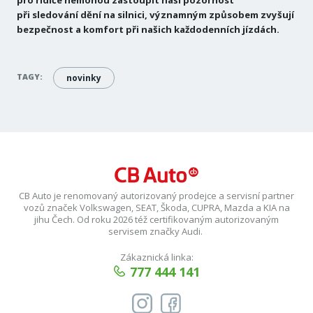
pro řidiče nemohou zastoupit naši pozornost
při sledování dění na silnici, významným způsobem zvyšují
bezpečnost a komfort při našich každodenních jízdách.
TAGY:
novinky
CB Auto je renomovaný autorizovaný prodejce a servisní partner
vozů značek Volkswagen, SEAT, Škoda, CUPRA, Mazda a KIA na
jihu Čech. Od roku 2026 též certifikovaným autorizovaným
servisem značky Audi.
Zákaznická linka:
777 444 141