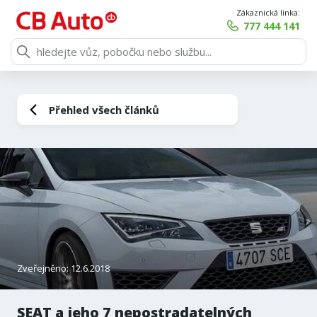
Zákaznická linka:
777 444 141
Přehled všech článků
Zveřejněno: 12.6.2018
SEAT a jeho 7 nepostradatelných