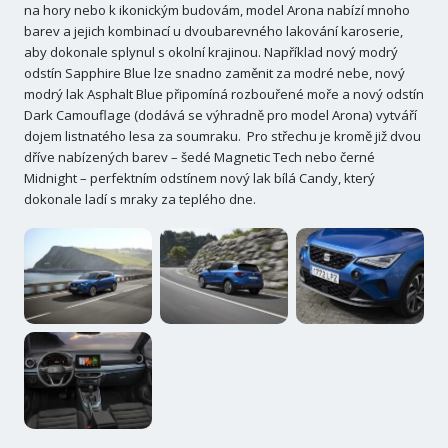
na hory nebo k ikonickým budovám, model Arona nabízí mnoho
barev a jejich kombinací u dvoubarevného lakování karoserie,
aby dokonale splynul s okolní krajinou. Například nový modrý
odstín Sapphire Blue lze snadno zaměnit za modré nebe, nový
modrý lak Asphalt Blue připomíná rozbouřené moře a nový odstín
Dark Camouflage (dodává se výhradně pro model Arona) vytváří
dojem listnatého lesa za soumraku. Pro střechu je kromě již dvou
dříve nabízených barev – šedé Magnetic Tech nebo černé
Midnight – perfektním odstínem nový lak bílá Candy, který
dokonale ladí s mraky za teplého dne.