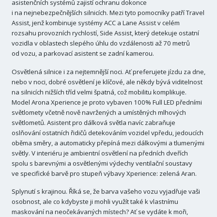
asistenčních systémů zajistí ochranu dokonce
i na nejnebezpečnějších silnicích. Mezi tyto pomocníky patří Travel
Assist, jenž kombinuje systémy ACC a Lane Assist v celém
rozsahu provozních rychlostí, Side Assist, který detekuje ostatní
vozidla v oblastech slepého úhlu do vzdálenosti až 70 metrů
od vozu, a parkovací asistent se zadní kamerou.
Osvětlená silnice i za nejtemnější noci. Ať preferujete jízdu za dne,
nebo v noci, dobré osvětlení je klíčové, ale někdy bývá viditelnost
na silnicích nižších tříd velmi špatná, což mobilitu komplikuje.
Model Arona Xperience je proto vybaven 100% Full LED předními
světlomety včetně nově navržených a umístěných mlhových
světlometů. Asistent pro dálková světla navíc zabraňuje
oslňování ostatních řidičů detekováním vozidel vpředu, jedoucích
oběma směry, a automaticky přepíná mezi dálkovými a tlumenými
světly. V interiéru je ambientní osvětlení na předních dveřích
spolu s barevnými a osvětlenými výdechy ventilační soustavy
ve specifické barvě pro stupeň výbavy Xperience: zelená Aran.
Splynutí s krajinou. Říká se, že barva vašeho vozu vyjadřuje vaši
osobnost, ale co kdybyste ji mohli využít také k vlastnímu
maskování na neočekávaných místech? Ať se vydáte k moři,