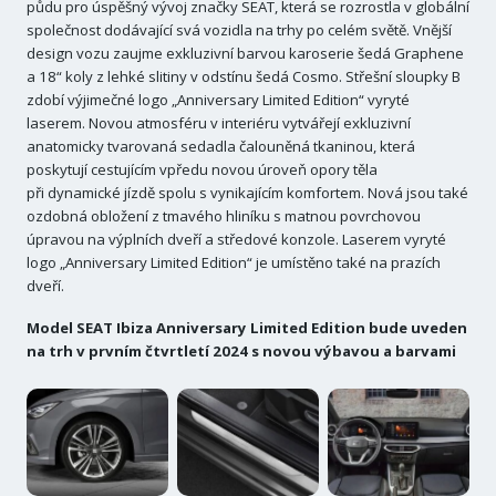
půdu pro úspěšný vývoj značky SEAT, která se rozrostla v globální
společnost dodávající svá vozidla na trhy po celém světě. Vnější
design vozu zaujme exkluzivní barvou karoserie šedá Graphene
a 18“ koly z lehké slitiny v odstínu šedá Cosmo. Střešní sloupky B
zdobí výjimečné logo „Anniversary Limited Edition“ vyryté
laserem. Novou atmosféru v interiéru vytvářejí exkluzivní
anatomicky tvarovaná sedadla čalouněná tkaninou, která
poskytují cestujícím vpředu novou úroveň opory těla
při dynamické jízdě spolu s vynikajícím komfortem. Nová jsou také
ozdobná obložení z tmavého hliníku s matnou povrchovou
úpravou na výplních dveří a středové konzole. Laserem vyryté
logo „Anniversary Limited Edition“ je umístěno také na prazích
dveří.
Model SEAT Ibiza Anniversary Limited Edition bude uveden
na trh v prvním čtvrtletí 2024 s novou výbavou a barvami