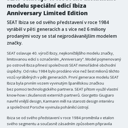
modelu speciální edicí Ibiza
Anniversary Limited Edition
SEAT Ibiza se od svého představení v roce 1984
vyráběl v pěti generacích a s více než 6 miliony
prodanými vozy se stal nejprodávanějším modelem
značky.
SEAT oslavuje 40. výročí Ibizy, nejikoničtějšího modelu značky,
limitovanou edicí s označením „Anniversary“. Model pojmenovaný
po ostrově Ibiza přinesl společnosti SEAT mimořádné obchodní
úspěchy. Od roku 1984 bylo prodáno více než šest milionů těchto
vozů vyráběných v pěti generacích. První generace modelu SEAT
Ibiza byla prvním vozem vyvinutým španělskou značkou
bez pomoci technologického partnera. SEAT přitom využil vlastní
know-how i zkušenosti externích partnerů. Giorgetto Giugiaro
navrhl vnější design, Karmann měl na starosti design interiéru
a společnost Porsche vyvinula poháněcí ústrojí.
Ibiza se od svého představení v roce 1984 proměnila v etalon
svého segmentu a současně zásadním způsobem připravila