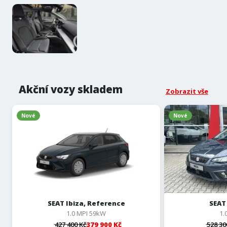
Akční vozy skladem
Zobrazit vše
Nové
Nové
SEAT Ibiza, Reference
SEAT 
1.0 MPI 59kW
1.
427 400 Kč
379 900 Kč
528 30