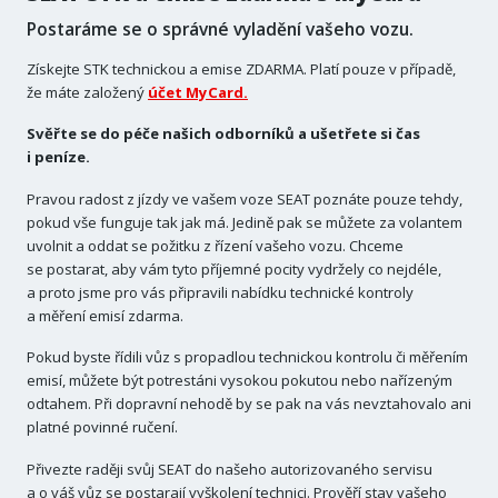
Postaráme se o správné vyladění vašeho vozu.
Získejte STK technickou a emise ZDARMA. Platí pouze v případě,
že máte založený
účet MyCard.
Svěřte se do péče našich odborníků a ušetřete si čas
i peníze.
Pravou radost z jízdy ve vašem voze SEAT poznáte pouze tehdy,
pokud vše funguje tak jak má. Jedině pak se můžete za volantem
uvolnit a oddat se požitku z řízení vašeho vozu. Chceme
se postarat, aby vám tyto příjemné pocity vydržely co nejdéle,
a proto jsme pro vás připravili nabídku technické kontroly
a měření emisí zdarma.
Pokud byste řídili vůz s propadlou technickou kontrolu či měřením
emisí, můžete být potrestáni vysokou pokutou nebo nařízeným
odtahem. Při dopravní nehodě by se pak na vás nevztahovalo ani
platné povinné ručení.
Přivezte raději svůj SEAT do našeho autorizovaného servisu
a o váš vůz se postarají vyškolení technici. Prověří stav vašeho