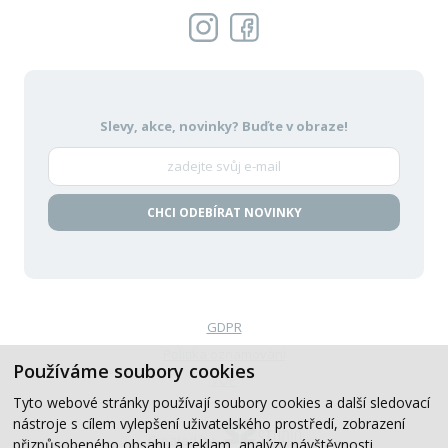
Slevy, akce, novinky?
Buďte v obraze!
CHCI ODEBÍRAT NOVINKY
GDPR
Politika oznamování
Používáme soubory cookies
VOP
Tyto webové stránky používají soubory cookies a další sledovací
nástroje s cílem vylepšení uživatelského prostředí, zobrazení
Created by
přizpůsobeného obsahu a reklam, analýzy návštěvnosti