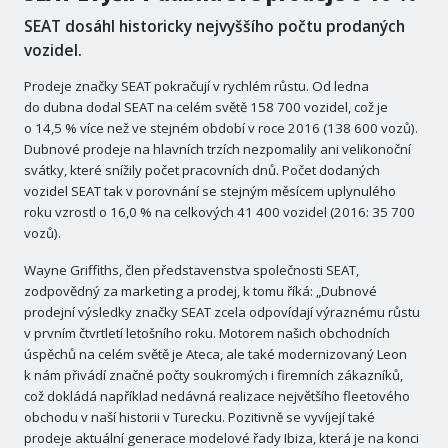
SEAT dosáhl historicky nejvyššího počtu prodaných
vozidel.
Prodeje značky SEAT pokračují v rychlém růstu. Od ledna
do dubna dodal SEAT na celém světě 158 700 vozidel, což je
o 14,5 % více než ve stejném období v roce 2016 (138 600 vozů).
Dubnové prodeje na hlavních trzích nezpomalily ani velikonoční
svátky, které snížily počet pracovních dnů. Počet dodaných
vozidel SEAT tak v porovnání se stejným měsícem uplynulého
roku vzrostl o 16,0 % na celkových 41 400 vozidel (2016: 35 700
vozů).
Wayne Griffiths, člen představenstva společnosti SEAT,
zodpovědný za marketing a prodej, k tomu říká: „Dubnové
prodejní výsledky značky SEAT zcela odpovídají výraznému růstu
v prvním čtvrtletí letošního roku. Motorem našich obchodních
úspěchů na celém světě je Ateca, ale také modernizovaný Leon
k nám přivádí značné počty soukromých i firemních zákazníků,
což dokládá například nedávná realizace největšího fleetového
obchodu v naší historii v Turecku. Pozitivně se vyvíjejí také
prodeje aktuální generace modelové řady Ibiza, která je na konci