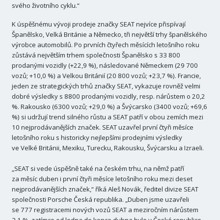
svého životního cyklu.“
K úspěšnému vývoji prodeje značky SEAT nejvíce přispívají
Španělsko, Velká Británie a Německo, tři největší trhy španělského
výrobce automobilů. Po prvních čtyřech měsících letošního roku
zůstává největším trhem společnosti Španělsko s 33 800
prodanými vozidly (+22,9 %), následované Německem (29 700
vozů; +10,0 %) a Velkou Británií (20 800 vozů; +23,7 %). Francie,
jeden ze strategických trhů značky SEAT, vykazuje rovněž velmi
dobré výsledky s 8800 prodanými vozidly, resp. nárůstem o 20,2
%. Rakousko (6300 vozů; +29,0 %) a Švýcarsko (3400 vozů; +69,6
%) si udržují trend silného růstu a SEAT patří v obou zemích mezi
10 nejprodávanějších značek. SEAT uzavřel první čtyři měsíce
letošního roku s historicky nejlepšími prodejními výsledky
ve Velké Británii, Mexiku, Turecku, Rakousku, Švýcarsku a Izraeli.
„SEAT si vede úspěšně také na českém trhu, na němž patří
za měsíc duben i první čtyři měsíce letošního roku mezi deset
nejprodávanějších značek,“ říká Aleš Novák, ředitel divize SEAT
společnosti Porsche Česká republika. „Duben jsme uzavřeli
se 777 registracemi nových vozů SEAT a meziročním nárůstem
3,1 %, zatímco od ledna do konce dubna bylo v České republice