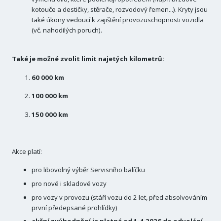
kotouče a destičky, stěrače, rozvodový řemen...). Kryty jsou
také úkony vedoucí k zajištění provozuschopnosti vozidla
(vč. nahodilých poruch).
Také je možné zvolit limit najetých kilometrů:
60 000 km
100 000 km
150 000 km
Akce platí:
pro libovolný výběr Servisního balíčku
pro nové i skladové vozy
pro vozy v provozu (stáří vozu do 2 let, před absolvováním
první předepsané prohlídky)