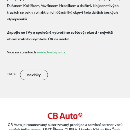
Dušanem Kožíškem, Vavřincem Hradílkem a dalšími. Na jednotlivých
trasách se pak v roli aktivních účastníků objeví řada dalších českých
olympioniků.
Zapojte se i Vy a společně vytvoříme světový rekord - největší
obraz státního symbolu ČR na světe!
Více na stránkách
www.lvistopa.cz
.
TAGY:
novinky
CB Auto je renomovaný autorizovaný prodejce a servisní partner vozů
značek Volkswagen, SEAT, Škoda, CUPRA, Mazda a KIA na jihu Čech.