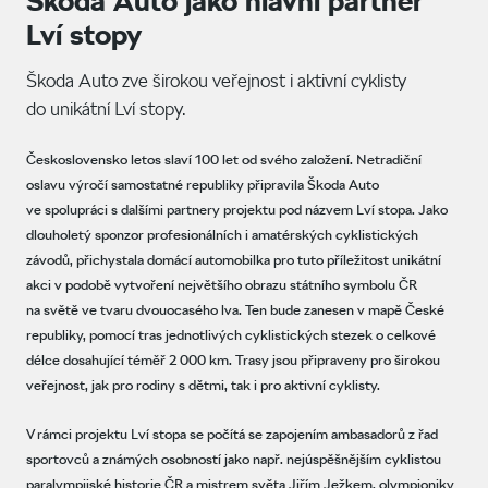
Škoda Auto jako hlavní partner
Lví stopy
Škoda Auto zve širokou veřejnost i aktivní cyklisty
do unikátní Lví stopy.
Československo letos slaví 100 let od svého založení. Netradiční
oslavu výročí samostatné republiky připravila Škoda Auto
ve spolupráci s dalšími partnery projektu pod názvem Lví stopa. Jako
dlouholetý sponzor profesionálních i amatérských cyklistických
závodů, přichystala domácí automobilka pro tuto příležitost unikátní
akci v podobě vytvoření největšího obrazu státního symbolu ČR
na světě ve tvaru dvouocasého lva. Ten bude zanesen v mapě České
republiky, pomocí tras jednotlivých cyklistických stezek o celkové
délce dosahující téměř 2 000 km. Trasy jsou připraveny pro širokou
veřejnost, jak pro rodiny s dětmi, tak i pro aktivní cyklisty.
V rámci projektu Lví stopa se počítá se zapojením ambasadorů z řad
sportovců a známých osobností jako např. nejúspěšnějším cyklistou
paralympijské historie ČR a mistrem světa Jiřím Ježkem, olympioniky