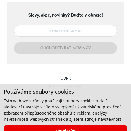
Slevy, akce, novinky?
Buďte v obraze!
CHCI ODEBÍRAT NOVINKY
GDPR
Politika oznamování
Používáme soubory cookies
VOP
Tyto webové stránky používají soubory cookies a další
sledovací nástroje s cílem vylepšení uživatelského prostředí,
Created by
zobrazení přizpůsobeného obsahu a reklam, analýzy
návštěvnosti webových stránek a zjištění zdroje návštěvnosti.
© 2019-2026, CB Auto, All Rights Reserved.
Souhlasím