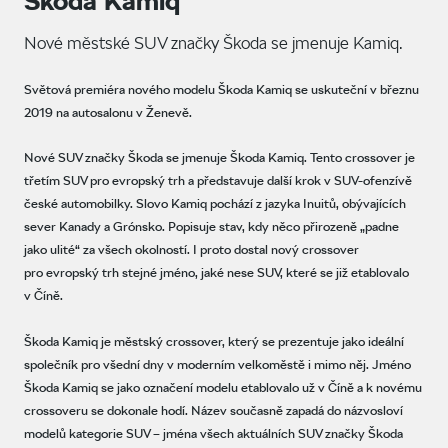
Škoda Kamiq
Nové městské SUV značky Škoda se jmenuje Kamiq.
Světová premiéra nového modelu Škoda Kamiq se uskuteční v březnu
2019 na autosalonu v Ženevě.
Nové SUV značky Škoda se jmenuje Škoda Kamiq. Tento crossover je
třetím SUV pro evropský trh a představuje další krok v SUV-ofenzívě
české automobilky. Slovo Kamiq pochází z jazyka Inuitů, obývajících
sever Kanady a Grónsko. Popisuje stav, kdy něco přirozeně „padne
jako ulité“ za všech okolností. I proto dostal nový crossover
pro evropský trh stejné jméno, jaké nese SUV, které se již etablovalo
v Číně.
Škoda Kamiq je městský crossover, který se prezentuje jako ideální
společník pro všední dny v moderním velkoměstě i mimo něj. Jméno
Škoda Kamiq se jako označení modelu etablovalo už v Číně a k novému
crossoveru se dokonale hodí. Název současně zapadá do názvosloví
modelů kategorie SUV – jména všech aktuálních SUV značky Škoda