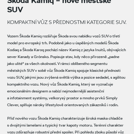
Škoda Kamiq – nové městské
SUV
KOMPAKTNÍ VŮZ S PŘEDNOSTMI KATEGORIE SUV.
Vozem Škoda Kamiq rozšiřuje Škoda svou nabídku vozů SUV o třetí
model pro evropský trh. Podobně jako u úspěšných modelů Škoda
Kodiaq a Škoda Karoq pochází název Kamiq z jazyka Inuitů, obývajících
sever Kanady a Grónsko. Popisuje stav, kdy něco přirozeně „padne
jako ulité“ za všech okolností. V rámci oblíbeného segmentu
městských SUV v sobě vůz Škoda Kamiq spojuje klasické přednosti
vozu SUV, jakými jsou zvýšená světlá výška a pozice sedadel, s agilitou
kompaktního vozu. Nový vůz Škoda Kamiq, který se vyznačuje
emocionálním designem a nabízí nejmodernější asistenční
a infotainment systémy, velkorysý prostor a mnoho prvků Simply
Clever, splňuje nároky lifestylově orientovaných zákazníků i rodin.
Příď nového vozu Škoda Kamiq charakterizuje široká maska chladiče
s dvojitými lamelami a typický tvar kapoty motoru. Terénní charakter
vozu zdůrazňuje robustní přední spoiler. Při pohledu zboku působí vůz