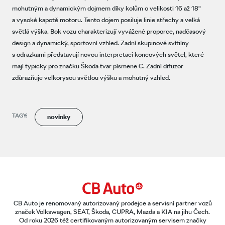
mohutným a dynamickým dojmem díky kolům o velikosti 16 až 18"
a vysoké kapotě motoru. Tento dojem posiluje linie střechy a velká
světlá výška. Bok vozu charakterizují vyvážené proporce, nadčasový
design a dynamický, sportovní vzhled. Zadní skupinové svítilny
s odrazkami představují novou interpretaci koncových světel, které
mají typicky pro značku Škoda tvar písmene C. Zadní difuzor
zdůrazňuje velkorysou světlou výšku a mohutný vzhled.
TAGY:
novinky
CB Auto je renomovaný autorizovaný prodejce a servisní partner vozů
značek Volkswagen, SEAT, Škoda, CUPRA, Mazda a KIA na jihu Čech.
Od roku 2026 též certifikovaným autorizovaným servisem značky