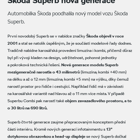
Škoda Superb nová generace
Automobilka Škoda poodhalila nový model vozu Škoda
Superb.
První novodobý Superb se v nabídce značky
Škoda objevil v roce
2001
a stal se natolik úspěšným, že je součástí modelové řady dodnes.
Tradičně nabídne karosářská provedení limuzína i kombi, přičemž důraz
byl při vývoji kladen na design, udržitelnost, pohonné jednotky
a pokroková technická řešení.
Nová generace modelu Superb
mezigeneračně narostla o 43 milimetrů
(limuzína; kombi +40 mm)
na délku a až o 12 mm (limuzína; kombi +5 mm) na výšku, díky čemuž
narostl prostor pro řidiče i cestující. Například řidič má v závislosti
na karosářské variantě nad hlavou až o 11 mm více místa. V případě
Superbu Combi pak narostl také
objem zavazadlového prostoru, a to
o 30 litrů na 690 litrů.
Superb čtvrté generace zaujme přepracovaným konceptem přední
části interiéru. Kromě nových generací infotainmentu s
13”
dotykovou obrazovkou a head-up displeje
se nový Superb dočkal