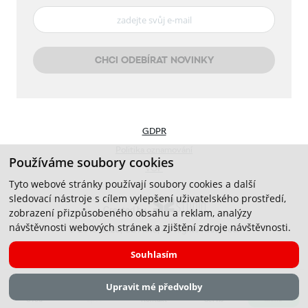
CHCI ODEBÍRAT NOVINKY
GDPR
Politika oznamování
Používáme soubory cookies
VOP
Tyto webové stránky používají soubory cookies a další
sledovací nástroje s cílem vylepšení uživatelského prostředí,
Created by
zobrazení přizpůsobeného obsahu a reklam, analýzy
návštěvnosti webových stránek a zjištění zdroje návštěvnosti.
© 2019-2026, CB Auto, All Rights Reserved.
Souhlasím
Upravit mé předvolby
Menu
Úvod
Zpět
Kontakt
Servis