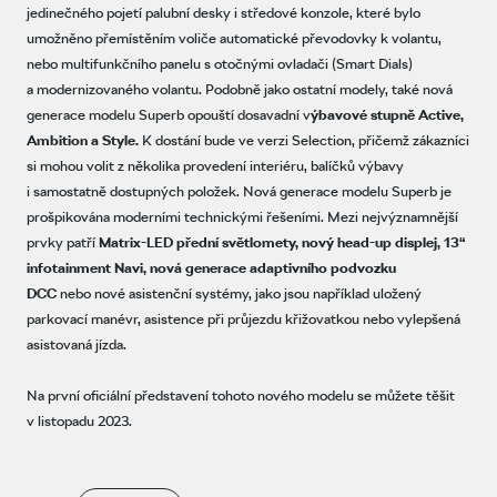
jedinečného pojetí palubní desky i středové konzole, které bylo
umožněno přemístěním voliče automatické převodovky k volantu,
nebo multifunkčního panelu s otočnými ovladači (Smart Dials)
a modernizovaného volantu. Podobně jako ostatní modely, také nová
generace modelu Superb opouští dosavadní v
ýbavové stupně Active,
Ambition a Style.
K dostání bude ve verzi Selection, přičemž zákazníci
si mohou volit z několika provedení interiéru, balíčků výbavy
i samostatně dostupných položek. Nová generace modelu Superb je
prošpikována moderními technickými řešeními. Mezi nejvýznamnější
prvky patří
Matrix-LED přední světlomety, nový head-up displej, 13“
infotainment Navi, nová generace adaptivního podvozku
DCC
nebo nové asistenční systémy, jako jsou například uložený
parkovací manévr, asistence při průjezdu křižovatkou nebo vylepšená
asistovaná jízda.
Na první oficiální představení tohoto nového modelu se můžete těšit
v listopadu 2023.