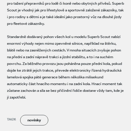
pro tažení přepravníků pro lodě či koně nebo obytných přívěsů. Superb
Scout je vhodný jak pro lifestylově a sportovně založené zákazníky, tak
i pro rodiny s dětmi a je také ideální jako prostorný vůz na dlouhé jízdy
pro fleetové zákazníky.
Standardně dodávaný pohon všech kol u modelu Superb Scout nabízí
enormní výhody nejen mimo zpevněné silnice, například na štěrku,
blátě nebo na zasněžených cestách. V mnoha situacích zvyšuje pohon
na přední a zadní nápravě trakci a jízdní stabilitu, a to i na suchém
povrchu. Za běžného provozu jsou poháněna pouze přední kola, pokud
dojde ke ztrátě jejich trakce, převede elektronicky řízená hydraulická
lamelová spojka páté generace během několika milisekund
automaticky část hnacího momentu i na zadní kola. Hnací moment tak
zůstane zachován a síla se bez přičinění řidiče dostane vždy tam, kde je
jí zapotřebí.
TAGY:
novinky