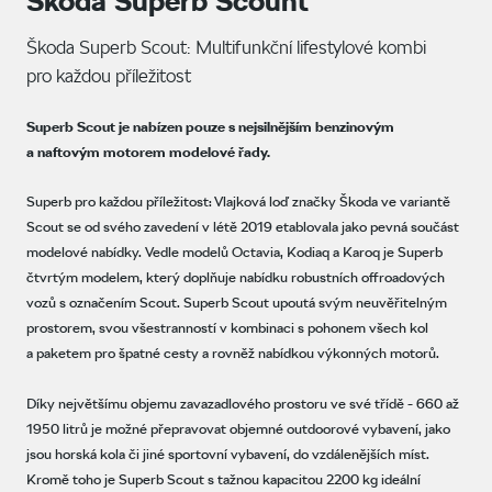
Škoda Superb Scount
Škoda Superb Scout: Multifunkční lifestylové kombi
pro každou příležitost
Superb Scout je nabízen pouze s nejsilnějším benzinovým
a naftovým motorem modelové řady.
Superb pro každou příležitost: Vlajková loď značky Škoda ve variantě
Scout se od svého zavedení v létě 2019 etablovala jako pevná součást
modelové nabídky. Vedle modelů Octavia, Kodiaq a Karoq je Superb
čtvrtým modelem, který doplňuje nabídku robustních offroadových
vozů s označením Scout. Superb Scout upoutá svým neuvěřitelným
prostorem, svou všestranností v kombinaci s pohonem všech kol
a paketem pro špatné cesty a rovněž nabídkou výkonných motorů.
Díky největšímu objemu zavazadlového prostoru ve své třídě - 660 až
1950 litrů je možné přepravovat objemné outdoorové vybavení, jako
jsou horská kola či jiné sportovní vybavení, do vzdálenějších míst.
Kromě toho je Superb Scout s tažnou kapacitou 2200 kg ideální