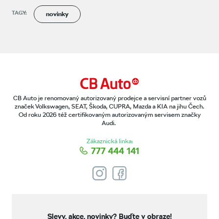
TAGY:
novinky
CB Auto je renomovaný autorizovaný prodejce a servisní partner vozů
značek Volkswagen, SEAT, Škoda, CUPRA, Mazda a KIA na jihu Čech.
Od roku 2026 též certifikovaným autorizovaným servisem značky
Audi.
Zákaznická linka:
777 444 141
Slevy, akce, novinky?
Buďte v obraze!