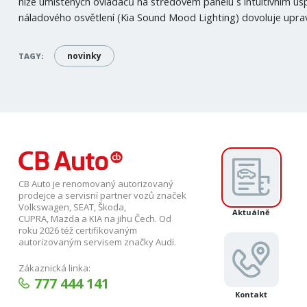
níže umístěných ovladačů na středovém panelu s intuitivním 
náladového osvětlení (Kia Sound Mood Lighting) dovoluje upravo
novinky
TAGY:
CB Auto je renomovaný autorizovaný
prodejce a servisní partner vozů značek
Volkswagen, SEAT, Škoda,
Aktuálně
CUPRA, Mazda a KIA na jihu Čech. Od
roku 2026 též certifikovaným
autorizovaným servisem značky Audi.
Zákaznická linka:
777 444 141
Kontakt