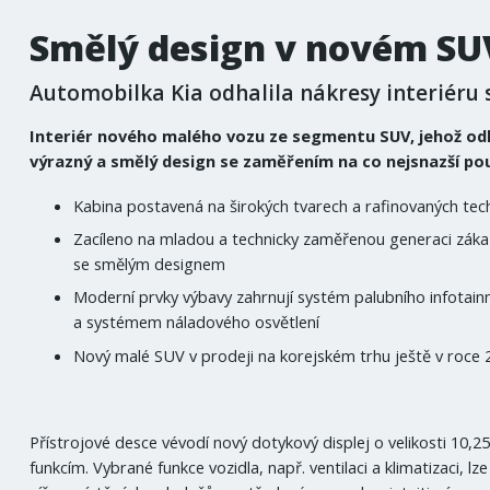
Smělý design v novém SU
Automobilka Kia odhalila nákresy interiéru
Interiér nového malého vozu ze segmentu SUV, jehož odha
výrazný a smělý design se zaměřením na co nejsnazší pou
Kabina postavená na širokých tvarech a rafinovaných tech
Zacíleno na mladou a technicky zaměřenou generaci zákazn
se smělým designem
Moderní prvky výbavy zahrnují systém palubního infotain
a systémem náladového osvětlení
Nový malé SUV v prodeji na korejském trhu ještě v roce 
Přístrojové desce vévodí nový dotykový displej o velikosti 10,2
funkcím. Vybrané funkce vozidla, např. ventilaci a klimatizaci, 