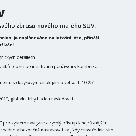
V
 svého zbrusu nového malého SUV.
lení je naplánováno na letošní léto, přináší
žívání.
nických detailech
íků toužící po intuitivním používání v kombinaci
mentu s dotykovým displejem o velikosti 10,25"
2019, globální trhy budou následovat
5" pro systém navigace a rychlý přístup k nejrůznějším
lze snadno a bezpečně nastavovat za jízdy prostřednictvím