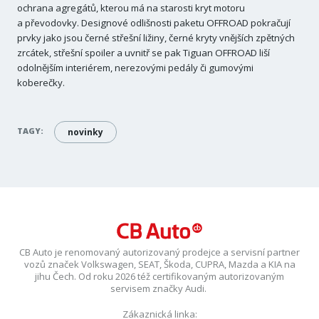
ochrana agregátů, kterou má na starosti kryt motoru
a převodovky. Designové odlišnosti paketu OFFROAD pokračují
prvky jako jsou černé střešní ližiny, černé kryty vnějších zpětných
zrcátek, střešní spoiler a uvnitř se pak Tiguan OFFROAD liší
odolnějším interiérem, nerezovými pedály či gumovými
koberečky.
TAGY:
novinky
CB Auto je renomovaný autorizovaný prodejce a servisní partner
vozů značek Volkswagen, SEAT, Škoda, CUPRA, Mazda a KIA na
jihu Čech. Od roku 2026 též certifikovaným autorizovaným
servisem značky Audi.
Zákaznická linka: