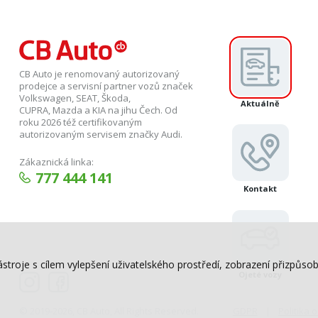
CB Auto je renomovaný autorizovaný
prodejce a servisní partner vozů značek
Volkswagen, SEAT, Škoda,
Aktuálně
CUPRA, Mazda a KIA na jihu Čech. Od
roku 2026 též certifikovaným
autorizovaným servisem značky Audi.
Zákaznická linka:
777 444 141
Kontakt
ástroje s cílem vylepšení uživatelského prostředí, zobrazení přizpů
Ojeté vozy
© 2019-2026, CB Auto, All Rights Reserved.
GDPR
Politika