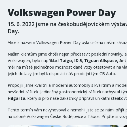
Volkswagen Power Day
15. 6. 2022 jsme na českobudějovickém výsta
Day.
Akce s názvem Volkswagen Power Day byla určena našim zákazník
Našim klientům jsme chtěli nejen představit poslední novinky, a
Volkswagen, bylo například
Taigo,
ID.5, Tiguan Allspace, A
měli na místě jedinečnou možnost dané vozy otestovat a na vlastn
jejich dotazy jim byl k dispozici náš prodejní tým CB Auto.
Propojili jsme kvalitní a moderní automobily s kvalitním a mod
nevšední zážitek. Jedinečný gastronomický zážitek nachystal t
Hilgarta
, který si pro naše zákazníky připravil unikátní steak
Tento termín vám nevyhovoval a nemohli jste se za námi přijí
na saloně Volkswagen České Budějovice a Tábor. Přijďte si vozy 