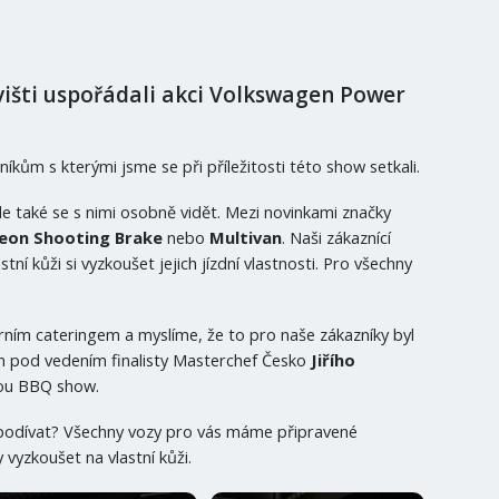
višti uspořádali akci Volkswagen Power
ům s kterými jsme se při příležitosti této show setkali.
le také se s nimi osobně vidět. Mezi novinkami značky
rteon Shooting Brake
nebo
Multivan
. Naši zákaznící
í kůži si vyzkoušet jejich jízdní vlastnosti. Pro všechny
erním cateringem a myslíme, že to pro naše zákazníky byl
ým pod vedením finalisty Masterchef Česko
Jiřího
ovou BBQ show.
t podívat? Všechny vozy pro vás máme připravené
vyzkoušet na vlastní kůži.