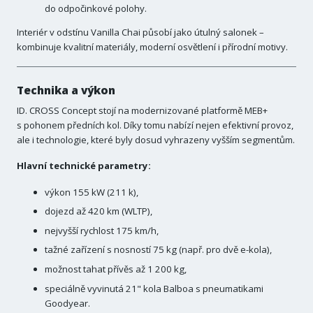
do odpočinkové polohy.
Interiér v odstínu Vanilla Chai působí jako útulný salonek –
kombinuje kvalitní materiály, moderní osvětlení i přírodní motivy.
Technika a výkon
ID. CROSS Concept stojí na modernizované platformě MEB+
s pohonem předních kol. Díky tomu nabízí nejen efektivní provoz,
ale i technologie, které byly dosud vyhrazeny vyšším segmentům.
Hlavní technické parametry:
výkon 155 kW (211 k),
dojezd až 420 km (WLTP),
nejvyšší rychlost 175 km/h,
tažné zařízení s nosností 75 kg (např. pro dvě e-kola),
možnost tahat přívěs až 1 200 kg,
speciálně vyvinutá 21" kola Balboa s pneumatikami
Goodyear.