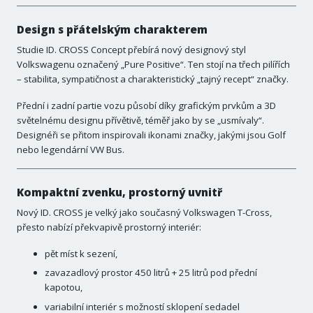
Design s přátelským charakterem
Studie ID. CROSS Concept přebírá nový designový styl
Volkswagenu označený „Pure Positive“. Ten stojí na třech pilířích
– stabilita, sympatičnost a charakteristický „tajný recept“ značky.
Přední i zadní partie vozu působí díky grafickým prvkům a 3D
světelnému designu přívětivě, téměř jako by se „usmívaly“.
Designéři se přitom inspirovali ikonami značky, jakými jsou Golf
nebo legendární VW Bus.
Kompaktní zvenku, prostorný uvnitř
Nový ID. CROSS je velký jako současný Volkswagen T-Cross,
přesto nabízí překvapivě prostorný interiér:
pět míst k sezení,
zavazadlový prostor 450 litrů + 25 litrů pod přední
kapotou,
variabilní interiér s možností sklopení sedadel