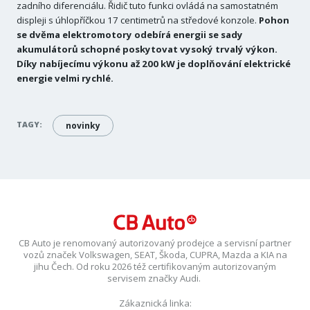
zadního diferenciálu. Řidič tuto funkci ovládá na samostatném
displeji s úhlopříčkou 17 centimetrů na středové konzole.
Pohon
se dvěma elektromotory odebírá energii se sady
akumulátorů schopné poskytovat vysoký trvalý výkon.
Díky nabíjecímu výkonu až 200 kW je doplňování elektrické
energie velmi rychlé.
TAGY:
novinky
CB Auto je renomovaný autorizovaný prodejce a servisní partner
vozů značek Volkswagen, SEAT, Škoda, CUPRA, Mazda a KIA na
jihu Čech. Od roku 2026 též certifikovaným autorizovaným
servisem značky Audi.
Zákaznická linka: