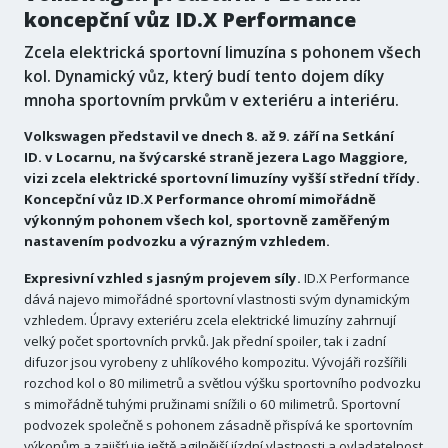
koncepční vůz ID.X Performance
Zcela elektrická sportovní limuzína s pohonem všech
kol. Dynamický vůz, který budí tento dojem díky
mnoha sportovním prvkům v exteriéru a interiéru.
Volkswagen představil ve dnech 8. až 9. září na Setkání
ID. v Locarnu, na švýcarské straně jezera Lago Maggiore,
vizi zcela elektrické sportovní limuzíny vyšší střední třídy.
Koncepční vůz ID.X Performance ohromí mimořádně
výkonným pohonem všech kol, sportovně zaměřeným
nastavením podvozku a výrazným vzhledem.
Expresivní vzhled s jasným projevem síly.
ID.X Performance
dává najevo mimořádné sportovní vlastnosti svým dynamickým
vzhledem. Úpravy exteriéru zcela elektrické limuzíny zahrnují
velký počet sportovních prvků. Jak přední spoiler, tak i zadní
difuzor jsou vyrobeny z uhlíkového kompozitu. Vývojáři rozšířili
rozchod kol o 80 milimetrů a světlou výšku sportovního podvozku
s mimořádně tuhými pružinami snížili o 60 milimetrů. Sportovní
podvozek společně s pohonem zásadně přispívá ke sportovním
výkonům a zajišťuje ještě agilnější jízdní vlastnosti a ovladatelnost