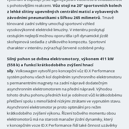
s pohotovějšími reakcemi.
Vůz stojí na 20“ sportovních kolech
z lehké slitiny upevněných centrální maticí a vybavených
závodními pneumatikami s šířkou 265 milimetrů.
Tmavě
tónované zadní svítilny umocňují sportovní vzhled
vysokovýkonné elektrické limuzíny. V interiéru poskytují
cestujícím nejlepší možnou oporu těla i při dynamické jízdě
skořepinová sedadla z uhlíkového kompozitu. Sportovní
charakter v interiéru zvýrazňují červené ozdobné prvky.
Silný pohon se dvěma elektromotory, výkonem 411 kW
(558 k) a funkcí krátkodobého zvýšení hnací
síly.
Volkswagen vytvořil pro koncepční vůz ID.X Performance
systém pohonu všech kol doplněním synchronního elektromotoru
s permanentními magnety na zadní nápravě dodatečným
asynchronním elektromotorem na přední nápravě. Výhodou
tohoto druhu pohonu předních kol je odolnost vůči krátkodobému
přetížení spolu s mimořádně nízkými ztrátami ve vypnutém stavu.
Asynchronní elektromotor je proto optimální pro režim
krátkodobého zvýšení výkonu. Řízení točivého momentu obou
elektromotorů má na starosti manažer jízdní dynamiky, který
v koncepčním voze ID.X Performance řídí také činnost uzávěrky