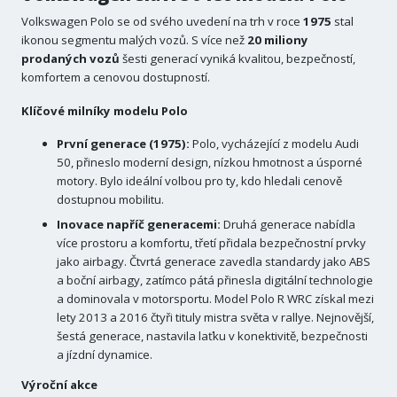
Volkswagen Polo se od svého uvedení na trh v roce
1975
stal
ikonou segmentu malých vozů. S více než
20 miliony
prodaných vozů
šesti generací vyniká kvalitou, bezpečností,
komfortem a cenovou dostupností.
Klíčové milníky modelu Polo
První generace (1975):
Polo, vycházející z modelu Audi
50, přineslo moderní design, nízkou hmotnost a úsporné
motory. Bylo ideální volbou pro ty, kdo hledali cenově
dostupnou mobilitu.
Inovace napříč generacemi:
Druhá generace nabídla
více prostoru a komfortu, třetí přidala bezpečnostní prvky
jako airbagy. Čtvrtá generace zavedla standardy jako ABS
a boční airbagy, zatímco pátá přinesla digitální technologie
a dominovala v motorsportu. Model Polo R WRC získal mezi
lety 2013 a 2016 čtyři tituly mistra světa v rallye. Nejnovější,
šestá generace, nastavila laťku v konektivitě, bezpečnosti
a jízdní dynamice.
Výroční akce