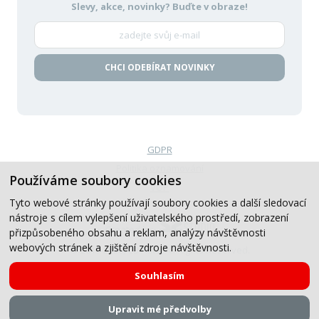
Slevy, akce, novinky?
Buďte v obraze!
CHCI ODEBÍRAT NOVINKY
GDPR
Politika oznamování
Používáme soubory cookies
VOP
Tyto webové stránky používají soubory cookies a další sledovací
nástroje s cílem vylepšení uživatelského prostředí, zobrazení
Created by
přizpůsobeného obsahu a reklam, analýzy návštěvnosti
webových stránek a zjištění zdroje návštěvnosti.
© 2019-2026, CB Auto, All Rights Reserved.
Souhlasím
Upravit mé předvolby