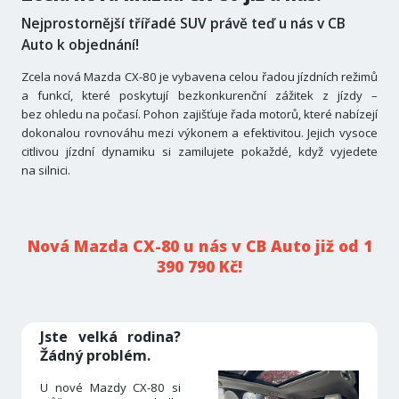
Nejprostornější třířadé SUV právě teď u nás v CB
Auto k objednání!
Zcela nová Mazda CX-80 je vybavena celou řadou jízdních režimů
a funkcí, které poskytují bezkonkurenční zážitek z jízdy –
bez ohledu na počasí. Pohon zajišťuje řada motorů, které nabízejí
dokonalou rovnováhu mezi výkonem a efektivitou. Jejich vysoce
citlivou jízdní dynamiku si zamilujete pokaždé, když vyjedete
na silnici.
Nová Mazda CX-80 u nás v CB Auto již od 1
390 790 Kč!
Jste velká rodina?
Žádný problém.
U nové Mazdy CX-80 si