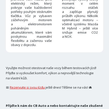
elektrický režim, který
moment v celém
pokryje vaše každodenní
rozsahu otáček
potřeby pouhým stisknutím
a zajišťuje plynulý
tlačítka. Vůz je vybaven
průběh výkonu. Několik
zážehovým motorem
optimalizací motoru –
a elektromotorem
včetně systému Mazda
poháněným
M Hybrid – ještě více
akumulátorem, které vám
snižuje emise CO2
poskytnou maximální
a NOX.
flexibilitu a zaženou vaše
obavy z dojezdu.
Využijte možnost otestovat naše vozy během testovacích jízd!
Přijďte si vyzkoušet komfort, výkon a nejnovější technologie
na vlastní kůži.
📅
Rezervujte si svou jízdu
ještě dnes! Těšíme se na vás! 🚘
Přijďte k nám do CB Auto a nebo kontaktujte naše zkušené