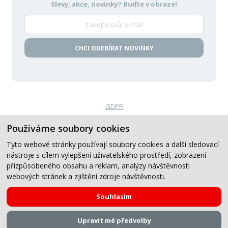
Slevy, akce, novinky?
Buďte v obraze!
CHCI ODEBÍRAT NOVINKY
GDPR
Politika oznamování
Používáme soubory cookies
VOP
Tyto webové stránky používají soubory cookies a další sledovací
nástroje s cílem vylepšení uživatelského prostředí, zobrazení
Created by
přizpůsobeného obsahu a reklam, analýzy návštěvnosti
webových stránek a zjištění zdroje návštěvnosti.
© 2019-2026, CB Auto, All Rights Reserved.
Souhlasím
Upravit mé předvolby