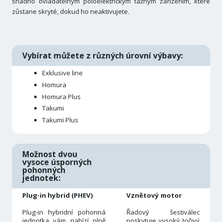
snadno ovladatelným poloelektrickým tažným zařízením, které
zůstane skryté, dokud ho neaktivujete.
Vybírat můžete z různých úrovní výbavy:
Exklusive line
Homura
Homura Plus
Takumi
Takumi Plus
Možnost dvou
vysoce úsporných
pohonných
jednotek:
Plug-in hybrid (PHEV)
Vznětový motor
Plug-in hybridní pohonná
Řadový šestiválec
jednotka vám nabízí plně
poskytuje vysoký točivý