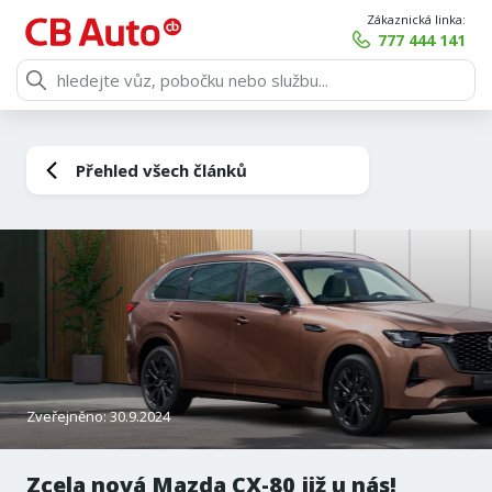
Zákaznická linka:
777 444 141
Přehled všech článků
Zveřejněno: 30.9.2024
Zcela nová Mazda CX-80 již u nás!