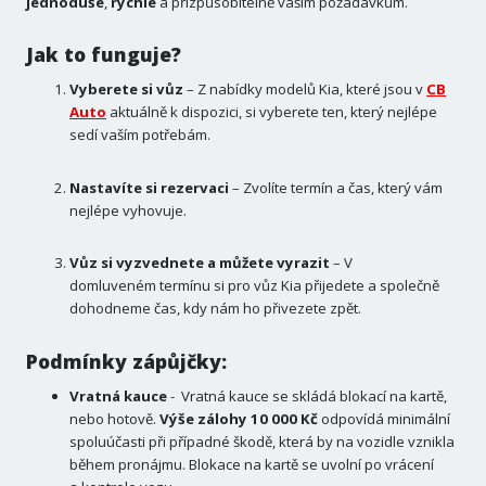
jednoduše
,
rychle
a přizpůsobitelně vašim požadavkům.
Jak to funguje?
Vyberete si vůz
– Z nabídky modelů Kia, které jsou v
CB
Auto
aktuálně k dispozici, si vyberete ten, který nejlépe
sedí vaším potřebám.
Nastavíte si rezervaci
– Zvolíte termín a čas, který vám
nejlépe vyhovuje.
Vůz si vyzvednete a můžete vyrazit
– V
domluveném termínu si pro vůz Kia přijedete a společně
dohodneme čas, kdy nám ho přivezete zpět.
Podmínky zápůjčky:
Vratná kauce
- Vratná kauce se skládá blokací na kartě,
nebo hotově.
Výše zálohy 10 000 Kč
odpovídá minimální
spoluúčasti při případné škodě, která by na vozidle vznikla
během pronájmu. Blokace na kartě se uvolní po vrácení