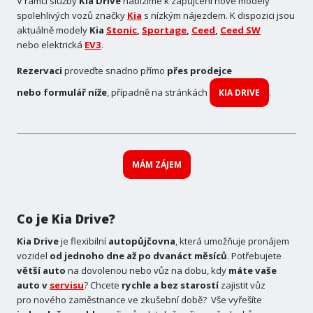
V rámci služby
Kia Drive
nabízíme k zapůjčení nové modely
spolehlivých vozů značky
Kia
s nízkým nájezdem. K dispozici jsou
aktuálně modely
Kia
Stonic
,
Sportage
,
Ceed
,
Ceed SW
nebo elektrická
EV3
.
Rezervaci
proveďte snadno přímo
přes prodejce
nebo formulář níže
, případně na stránkách
.
KIA DRIVE
MÁM ZÁJEM
Co je Kia Drive?
Kia Drive
je flexibilní
autopůjčovna
, která umožňuje pronájem
vozidel
od jednoho dne až po dvanáct měsíců
. Potřebujete
větší auto
na dovolenou nebo vůz na dobu, kdy
máte vaše
auto v
servisu
? Chcete
rychle a bez starostí
zajistit vůz
pro nového zaměstnance ve zkušební době? Vše vyřešíte