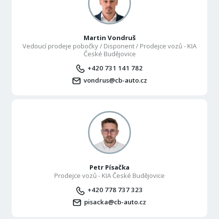
Martin Vondruš
Vedoucí prodeje pobočky / Disponent / Prodejce vozů - KIA
České Budějovice
+420 731 141 782
vondrus@cb-auto.cz
Petr Písačka
Prodejce vozů - KIA České Budějovice
+420 778 737 323
pisacka@cb-auto.cz