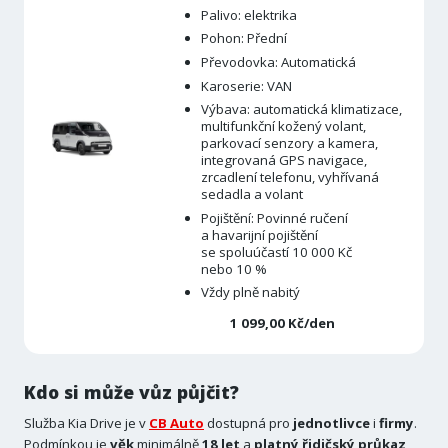
Palivo: elektrika
Pohon: Přední
Převodovka: Automatická
Karoserie: VAN
Výbava: automatická klimatizace,
multifunkční kožený volant,
parkovací senzory a kamera,
integrovaná GPS navigace,
zrcadlení telefonu, vyhřívaná
sedadla a volant
Pojištění: Povinné ručení
a havarijní pojištění
se spoluúčastí 10 000 Kč
nebo 10 %
Vždy plně nabitý
1 099,00 Kč/den
Kdo si může vůz půjčit?
Služba Kia Drive je v
CB Auto
dostupná pro
jednotlivce
i
firmy
.
Podmínkou je
věk
minimálně
18 let
a
platný řidičský průkaz