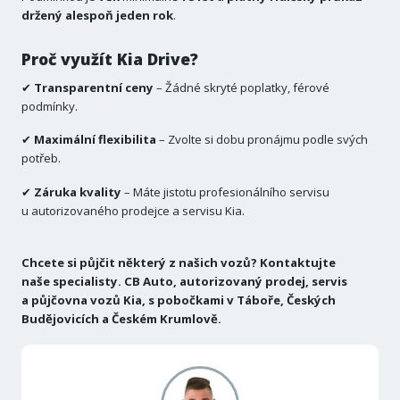
držený alespoň jeden rok
.
Proč využít Kia Drive?
✔
Transparentní ceny
– Žádné skryté poplatky, férové
podmínky.
✔
Maximální flexibilita
– Zvolte si dobu pronájmu podle svých
potřeb.
✔
Záruka kvality
– Máte jistotu profesionálního servisu
u autorizovaného prodejce a servisu Kia.
Chcete si půjčit některý z našich vozů? Kontaktujte
naše specialisty. CB Auto, autorizovaný prodej, servis
a půjčovna vozů Kia, s pobočkami v Táboře, Českých
Budějovicích a Českém
Krumlově
.