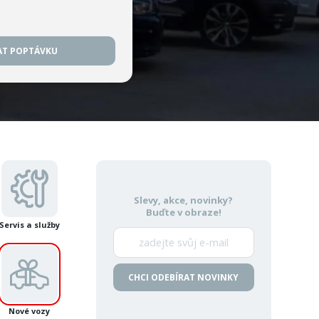
AT POPTÁVKU
Slevy, akce, novinky?
Buďte v obraze!
Servis a služby
CHCI ODEBÍRAT NOVINKY
Nové vozy