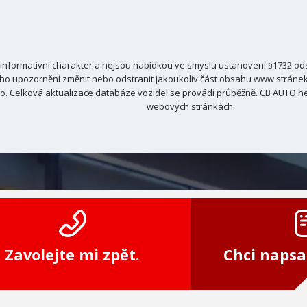
nformativní charakter a nejsou nabídkou ve smyslu ustanovení §1732 odst
ho upozornění změnit nebo odstranit jakoukoliv část obsahu www stránek C
. Celková aktualizace databáze vozidel se provádí průběžně. CB AUTO ne
webových stránkách.
Zavolejte mi zpět.
Chci napsa