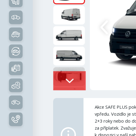
Akce SAFE PLUS pokr
vpředu. Vozidlo je 
2+3 roky nebo do do
za příplatek. Zvažu
k dispozici v naší na