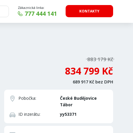
Zákaznická linka:
KONTAKTY
777 444 141
883 179 Kč
834 799 Kč
689 917 Kč bez DPH
Pobočka:
České Budějovice
Tábor
ID inzerátu:
yy53371