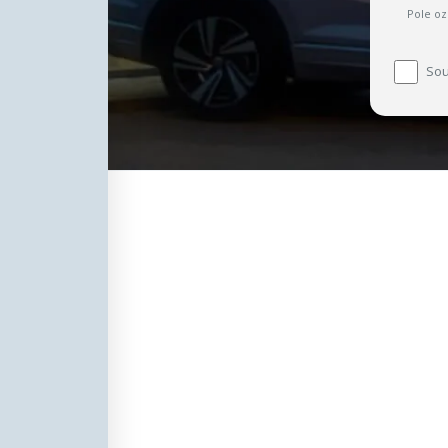
Pole oz
Sou