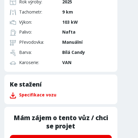
Rok výroby:
2025
Tachometr:
9 km
Výkon:
103 kW
Palivo:
Nafta
Převodovka:
Manuální
Barva:
Bílá Candy
Karoserie:
VAN
Ke stažení
Specifikace vozu
Mám zájem o tento vůz / chci
se projet