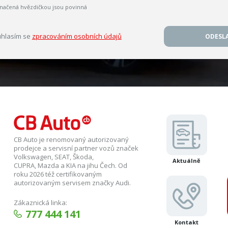
načená hvězdičkou jsou povinná
hlasím se
zpracováním osobních údajů
ODESL
CB Auto je renomovaný autorizovaný
prodejce a servisní partner vozů značek
Volkswagen, SEAT, Škoda,
Aktuálně
CUPRA, Mazda a KIA na jihu Čech. Od
roku 2026 též certifikovaným
autorizovaným servisem značky Audi.
Zákaznická linka:
777 444 141
Kontakt