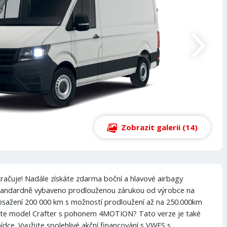
Zobrazit galerii (14)
ačuje! Nadále získáte zdarma boční a hlavové airbagy
standardně vybaveno prodlouženou zárukou od výrobce na
sažení 200 000 km s možností prodloužení až na 250.000km
jete model Crafter s pohonem 4MOTION? Tato verze je také
bídce. Využijte spolehlivé akční financování s VWFS s