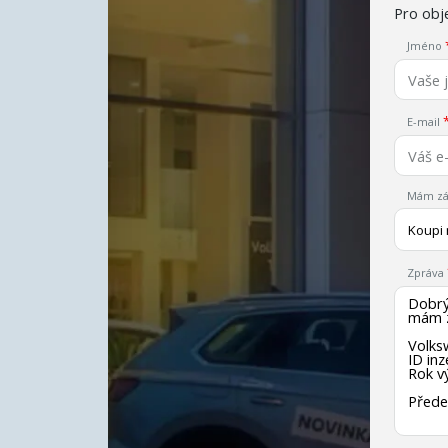
Pro obje
Jméno
E-mail
Mám zá
Koupi
Zpráva