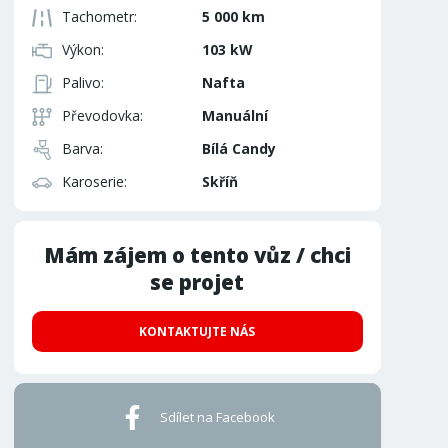
Tachometr:
5 000 km
Výkon:
103 kW
Palivo:
Nafta
Převodovka:
Manuální
Barva:
Bílá Candy
Karoserie:
Skříň
Mám zájem o tento vůz / chci
se projet
KONTAKTUJTE NÁS
Sdílet na Facebook