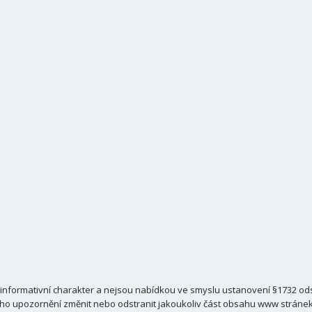
nformativní charakter a nejsou nabídkou ve smyslu ustanovení §1732 odst
ho upozornění změnit nebo odstranit jakoukoliv část obsahu www stránek C