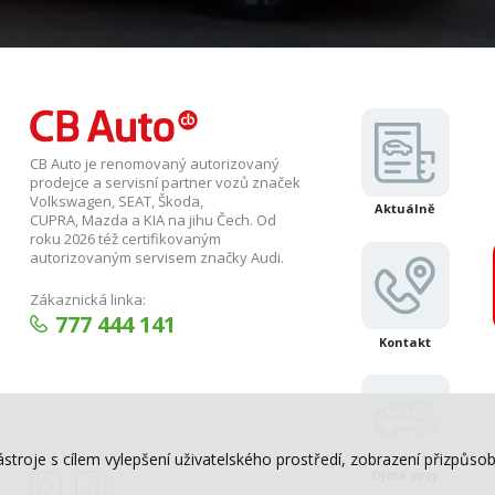
CB Auto je renomovaný autorizovaný
prodejce a servisní partner vozů značek
Volkswagen, SEAT, Škoda,
Aktuálně
CUPRA, Mazda a KIA na jihu Čech. Od
roku 2026 též certifikovaným
autorizovaným servisem značky Audi.
Zákaznická linka:
777 444 141
Kontakt
ástroje s cílem vylepšení uživatelského prostředí, zobrazení přizpů
Ojeté vozy