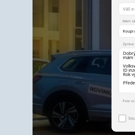
Mám zá
Koupi
Zpráva
Pole oz
Sou