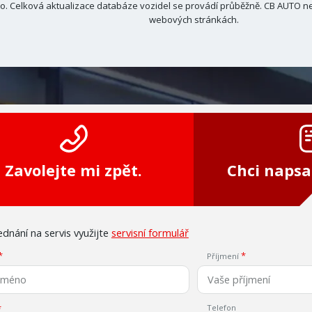
. Celková aktualizace databáze vozidel se provádí průběžně. CB AUTO ne
webových stránkách.
Zavolejte mi zpět.
Chci napsa
dnání na servis využijte
servisní formulář
Příjmení
Telefon