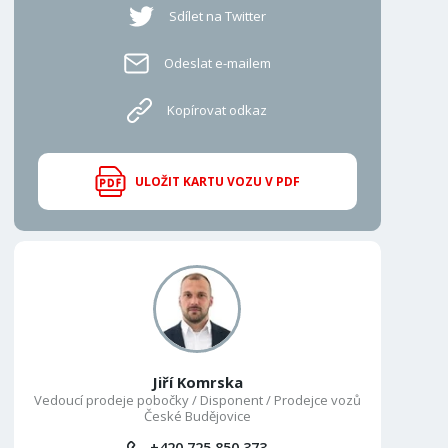
Sdílet na Twitter
Odeslat e-mailem
Kopírovat odkaz
ULOŽIT KARTU VOZU V PDF
Jiří Komrska
Vedoucí prodeje pobočky / Disponent / Prodejce vozů
České Budějovice
+420 725 850 373