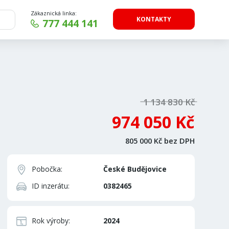
Zákaznická linka:
KONTAKTY
777 444 141
1 134 830 Kč
974 050 Kč
805 000 Kč bez DPH
Pobočka:
České Budějovice
ID inzerátu:
0382465
Rok výroby:
2024