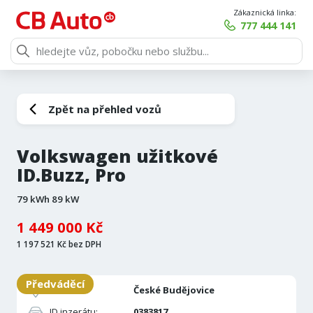
Zákaznická linka:
777 444 141
Zpět na přehled vozů
Volkswagen užitkové
ID.Buzz, Pro
79 kWh 89 kW
1 449 000 Kč
1 197 521 Kč bez DPH
Předváděcí
Pobočka:
České Budějovice
ID inzerátu:
0383817