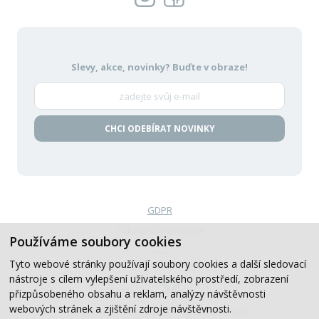
Slevy, akce, novinky?
Buďte v obraze!
CHCI ODEBÍRAT NOVINKY
GDPR
Politika oznamování
Používáme soubory cookies
VOP
Tyto webové stránky používají soubory cookies a další sledovací
nástroje s cílem vylepšení uživatelského prostředí, zobrazení
Created by
přizpůsobeného obsahu a reklam, analýzy návštěvnosti
webových stránek a zjištění zdroje návštěvnosti.
© 2019-2026, CB Auto, All Rights Reserved.