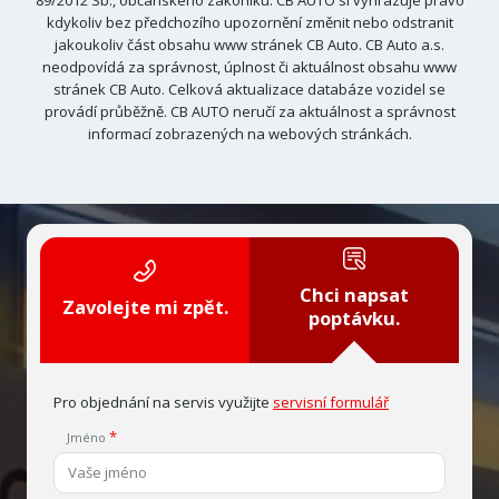
89/2012 Sb., občanského zákoníku. CB AUTO si vyhrazuje právo
kdykoliv bez předchozího upozornění změnit nebo odstranit
jakoukoliv část obsahu www stránek CB Auto. CB Auto a.s.
neodpovídá za správnost, úplnost či aktuálnost obsahu www
stránek CB Auto. Celková aktualizace databáze vozidel se
provádí průběžně. CB AUTO neručí za aktuálnost a správnost
informací zobrazených na webových stránkách.
Chci napsat
Zavolejte mi zpět.
poptávku.
Pro objednání na servis využijte
servisní formulář
Jméno