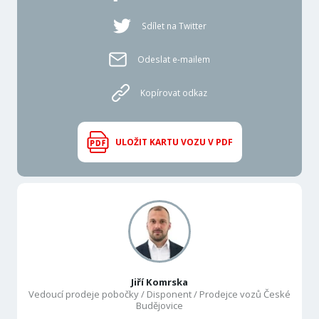
Sdílet na Twitter
Odeslat e-mailem
Kopírovat odkaz
ULOŽIT KARTU VOZU V PDF
Jiří Komrska
Vedoucí prodeje pobočky / Disponent / Prodejce vozů České
Budějovice