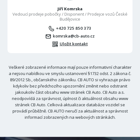
Jiří Komrska
Vedoucí prodeje pobočky / Disponent / Prodejce vozů České
Budějovice
+420 725 850 373
komrska@cb-auto.cz
Uložit kontakt
Veškeré zobrazené informace mají pouze informativní charakter
a nejsou nabídkou ve smyslu ustanovení §1732 odst. 2 zákona č.
89/2012 Sb., občanského zákoníku. CB AUTO si vyhrazuje právo
kdykoliv bez předchozího upozornění změnit nebo odstranit
jakoukoliv část obsahu www stránek CB Auto. CB Auto a.s.
neodpovídá za správnost, úplnost či aktuálnost obsahu www
stránek CB Auto. Celková aktualizace databáze vozidel se
provádí průběžně. CB AUTO neručí za aktuálnost a správnost
informací zobrazených na webových stránkách.