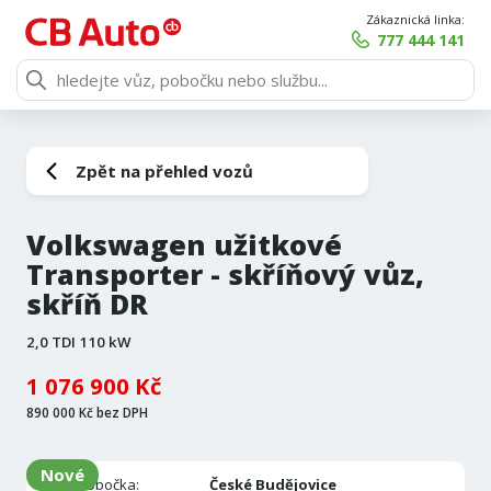
Zákaznická linka:
777 444 141
Zpět na přehled vozů
Volkswagen užitkové
Transporter - skříňový vůz,
skříň DR
2,0 TDI 110 kW
1 076 900 Kč
890 000 Kč bez DPH
Nové
Pobočka:
České Budějovice