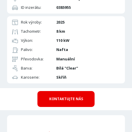
ID inzerátu:
0385955
Rok výroby:
2025
Tachometr:
8 km
Výkon:
110 kW
Palivo:
Nafta
Převodovka:
Manuální
Barva:
Bílá "Clear"
Karoserie:
Skříň
KONTAKTUJTE NÁS