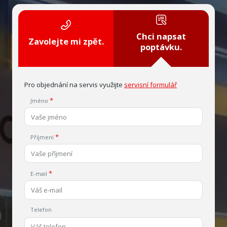
Chci napsat
Zavolejte mi zpět.
poptávku.
Pro objednání na servis využijte
servisní formulář
Jméno
Příjmení
E-mail
Telefon