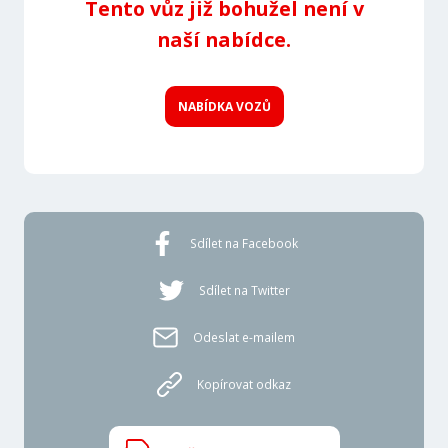
Tento vůz již bohužel není v
naší nabídce.
NABÍDKA VOZŮ
Sdílet na Facebook
Sdílet na Twitter
Odeslat e-mailem
Kopírovat odkaz