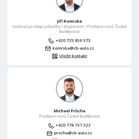
Jiří Komrska
Vedoucí prodeje pobočky / Disponent / Prodejce vozů České
Budějovice
+420 725 850 373
komrska@cb-auto.cz
Uložit kontakt
Michael Průcha
Prodejce vozů České Budějovice
+420 778 737 322
prucha@cb-auto.cz