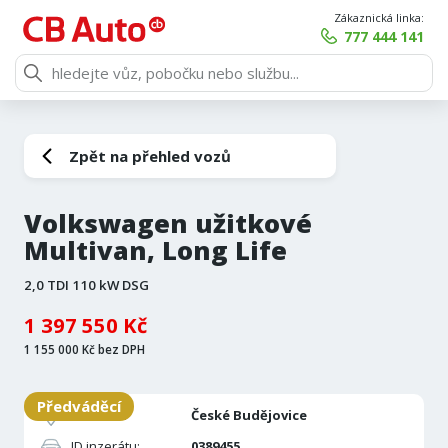
Zákaznická linka:
777 444 141
Zpět na přehled vozů
Volkswagen užitkové
Multivan, Long Life
2,0 TDI 110 kW DSG
1 397 550 Kč
1 155 000 Kč bez DPH
Předváděcí
Pobočka:
České Budějovice
ID inzerátu:
0389455