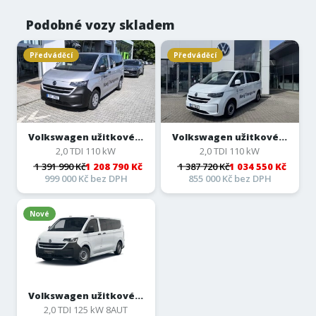
Podobné vozy skladem
Předváděcí
Předváděcí
Volkswagen užitkové...
Volkswagen užitkové...
2,0 TDI 110 kW
2,0 TDI 110 kW
1 391 990 Kč
1 208 790 Kč
1 387 720 Kč
1 034 550 Kč
999 000 Kč bez DPH
855 000 Kč bez DPH
Nové
Volkswagen užitkové...
2,0 TDI 125 kW 8AUT