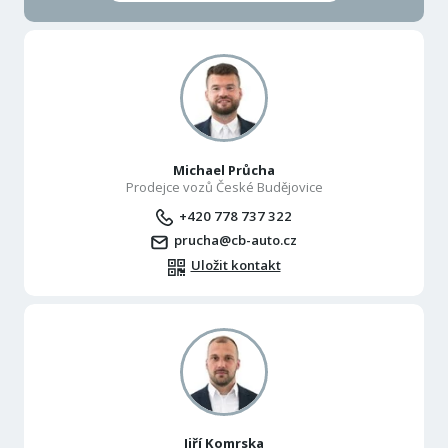
Michael Průcha
Prodejce vozů České Budějovice
+420 778 737 322
prucha@cb-auto.cz
Uložit kontakt
Jiří Komrska