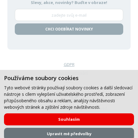
Slevy, akce, novinky?
Buďte v obraze!
CHCI ODEBÍRAT NOVINKY
GDPR
Politika oznamování
Používáme soubory cookies
VOP
Tyto webové stránky používají soubory cookies a další sledovací
nástroje s cílem vylepšení uživatelského prostředí, zobrazení
Created by
přizpůsobeného obsahu a reklam, analýzy návštěvnosti
webových stránek a zjištění zdroje návštěvnosti.
© 2019-2026, CB Auto, All Rights Reserved.
Souhlasím
Upravit mé předvolby