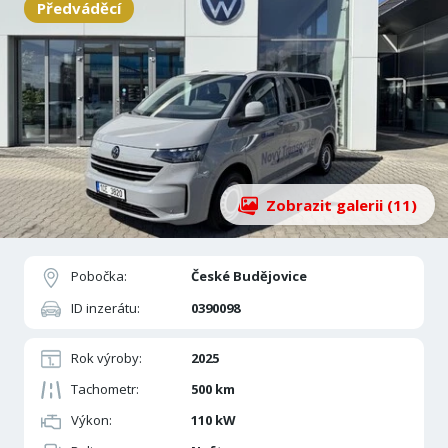
Předváděcí
Zobrazit galerii (11)
Pobočka:
České Budějovice
ID inzerátu:
0390098
Rok výroby:
2025
Tachometr:
500 km
Výkon:
110 kW