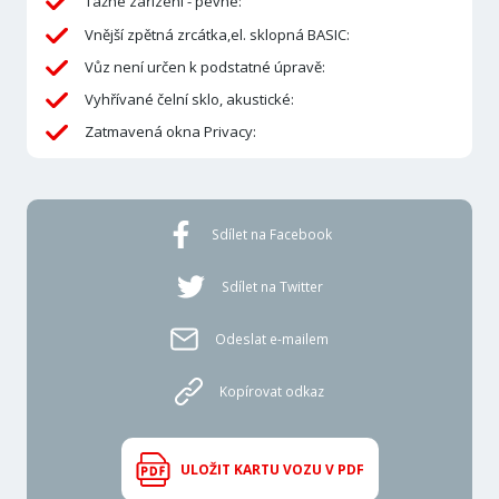
Tažné zařízení - pevné:
Vnější zpětná zrcátka,el. sklopná BASIC:
Vůz není určen k podstatné úpravě:
Vyhřívané čelní sklo, akustické:
Zatmavená okna Privacy:
Sdílet na Facebook
Sdílet na Twitter
Odeslat e-mailem
Kopírovat odkaz
ULOŽIT KARTU VOZU V PDF