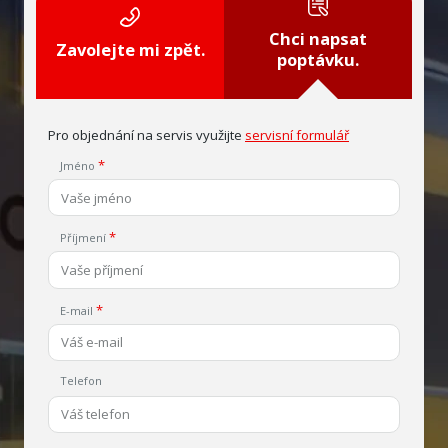
Chci napsat
Zavolejte mi zpět.
poptávku.
Pro objednání na servis využijte
servisní formulář
Jméno
Příjmení
E-mail
Telefon