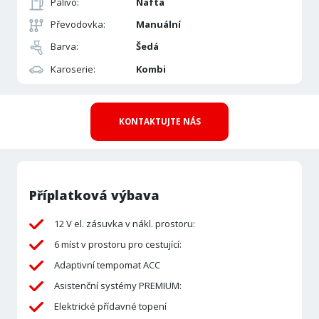
Palivo:
Nafta
Převodovka:
Manuální
Barva:
Šedá
Karoserie:
Kombi
KONTAKTUJTE NÁS
Příplatková výbava
12 V el. zásuvka v nákl. prostoru:
6 míst v prostoru pro cestující:
Adaptivní tempomat ACC
Asistenční systémy PREMIUM:
Elektrické přídavné topení