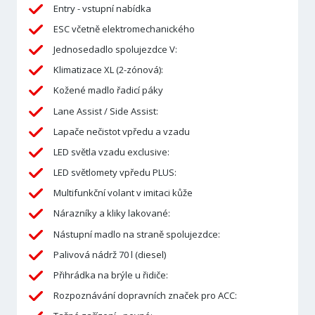
Entry - vstupní nabídka
ESC včetně elektromechanického
Jednosedadlo spolujezdce V:
Klimatizace XL (2-zónová):
Kožené madlo řadicí páky
Lane Assist / Side Assist:
Lapače nečistot vpředu a vzadu
LED světla vzadu exclusive:
LED světlomety vpředu PLUS:
Multifunkční volant v imitaci kůže
Nárazníky a kliky lakované:
Nástupní madlo na straně spolujezdce:
Palivová nádrž 70 l (diesel)
Přihrádka na brýle u řidiče:
Rozpoznávání dopravních značek pro ACC: