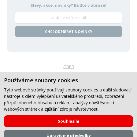
Slevy, akce, novinky?
Buďte v obraze!
CHCI ODEBÍRAT NOVINKY
GDPR
Politika oznamování
Používáme soubory cookies
VOP
Tyto webové stránky používají soubory cookies a další sledovací
nástroje s cílem vylepšení uživatelského prostředí, zobrazení
Created by
přizpůsobeného obsahu a reklam, analýzy návštěvnosti
webových stránek a zjištění zdroje návštěvnosti.
© 2019-2026, CB Auto, All Rights Reserved.
Souhlasím
Upravit mé předvolby