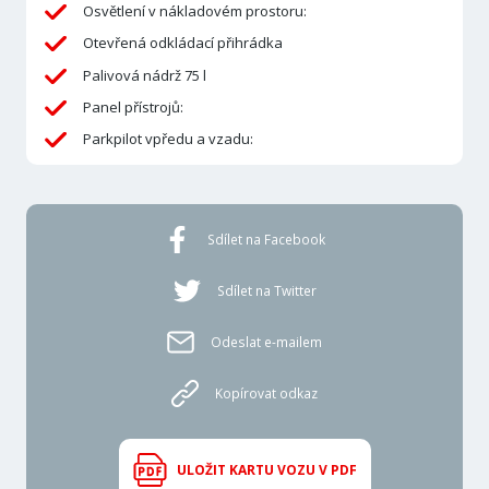
Osvětlení v nákladovém prostoru:
Otevřená odkládací přihrádka
Palivová nádrž 75 l
Panel přístrojů:
Parkpilot vpředu a vzadu:
Sdílet na Facebook
Sdílet na Twitter
Odeslat e-mailem
Kopírovat odkaz
ULOŽIT KARTU VOZU V PDF