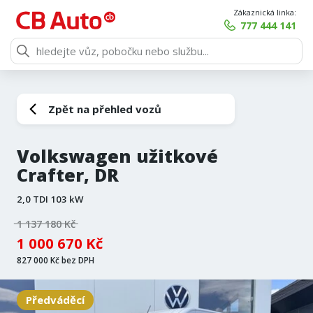
Zákaznická linka:
777 444 141
Zpět na přehled vozů
Volkswagen užitkové
Crafter, DR
2,0 TDI 103 kW
1 137 180 Kč
1 000 670 Kč
827 000 Kč bez DPH
Předváděcí