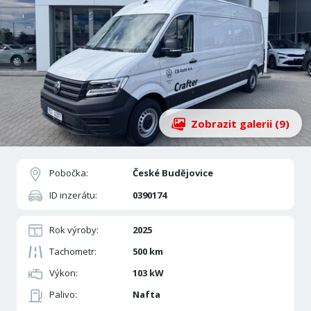
Zobrazit galerii (9)
Pobočka:
České Budějovice
ID inzerátu:
0390174
Rok výroby:
2025
Tachometr:
500 km
Výkon:
103 kW
Palivo:
Nafta