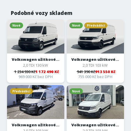
Podobné vozy skladem
Nové
Nové
Předváděcí
Volkswagen užitkové...
Volkswagen užitkové...
2,0 TDI 130 kW
2,0 TDI 103 kW
1 234 930 Kč
1 172 490 Kč
941 390 Kč
913 550 Kč
969 000 Kč bez DPH
755 000 Kč bez DPH
Předváděcí
Nové
Volkswagen užitkové...
Volkswagen užitkové...
2,0 TDI 103 kW
2,0 TDI 103 kW