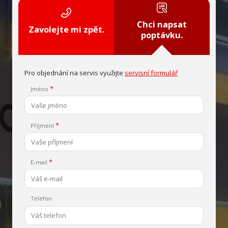
Chci napsat
Zavolejte mi zpět.
poptávku.
Pro objednání na servis využijte
servisní formulář
Jméno
Příjmení
E-mail
Telefon