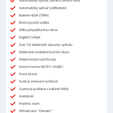
Automatický spínač stěračů čelního skla:
Automatický spínač světlometů
Baterie 420A (70Ah)
Boční poziční světla
Dělicí přepážka bez okna
Digital Cockpit
Dvě 12V elektrické zásuvky vpředu
Elektrické ovládání bočních oken:
Elektronická ruční brzda
Emisní norma WLTP3 / EU6EC:
Front Assist:
Funkce omezení rychlosti
Gumová podlaha v kabině řidiče
Imobilizér
Keyless start:
Klimatizace "Climatic":