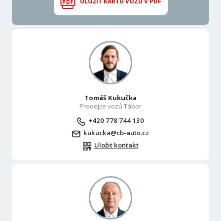
ULOŽIT KARTU VOZU V PDF
Tomáš Kukučka
Prodejce vozů Tábor
+420 778 744 130
kukucka@cb-auto.cz
Uložit kontakt