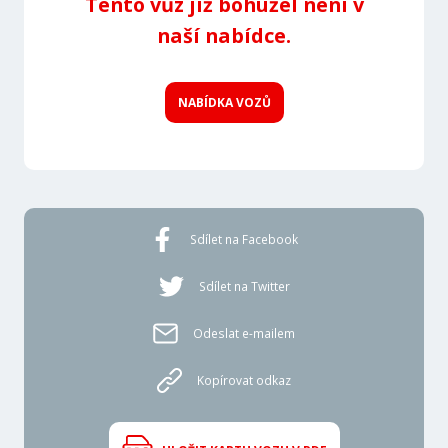
Tento vůz již bohužel není v
naší nabídce.
NABÍDKA VOZŮ
Sdílet na Facebook
Sdílet na Twitter
Odeslat e-mailem
Kopírovat odkaz