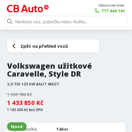
Zákaznická linka:
777 444 141
Zpět na přehled vozů
Volkswagen užitkové
Caravelle, Style DR
2,0 TDI 125 kW 8AUT 4MOT
1 939 780 Kč
1 433 850 Kč
1 185 000 Kč bez DPH
Nové
Pobočka:
Tábor