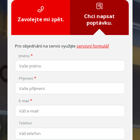
Chci napsat
Zavolejte mi zpět.
poptávku.
Pro objednání na servis využijte
servisní formulář
Jméno
Příjmení
E-mail
Telefon