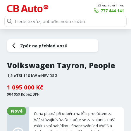
Zákaznická linka:
777 444 141
Zpět na přehled vozů
Volkswagen Tayron, People
1,5 eTSI 110 kW mHEV DSG
1 095 000 Kč
904 959 Kč bez DPH
Nové
Cena platná při odběru na IČ s protiúčtem za
Váš stávající vůz. Dostaňte se za volant s naší
exkluzivní nabídkou: financování od VWFS a