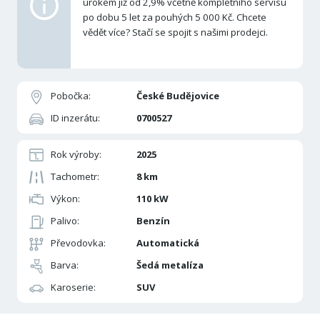
úrokem již od 2,9% včetně kompletního servisu
po dobu 5 let za pouhých 5 000 Kč. Chcete
vědět více? Stačí se spojit s našimi prodejci.
Pobočka:
České Budějovice
ID inzerátu:
0700527
Rok výroby:
2025
Tachometr:
8 km
Výkon:
110 kW
Palivo:
Benzín
Převodovka:
Automatická
Barva:
Šedá metalíza
Karoserie:
SUV