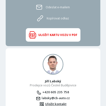
Odeslat e-mailem
Kopírovat odkaz
ULOŽIT KARTU VOZU V PDF
Jiří Labský
Prodejce vozů České Budějovice
+420 605 235 758
labsky@cb-auto.cz
Uložit kontakt