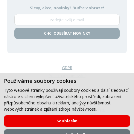
Slevy, akce, novinky?
Buďte v obraze!
CHCI ODEBÍRAT NOVINKY
GDPR
Politika oznamování
Používáme soubory cookies
VOP
Tyto webové stránky používají soubory cookies a další sledovací
nástroje s cílem vylepšení uživatelského prostředí, zobrazení
Created by
přizpůsobeného obsahu a reklam, analýzy návštěvnosti
webových stránek a zjištění zdroje návštěvnosti.
© 2019-2026, CB Auto, All Rights Reserved.
Souhlasím