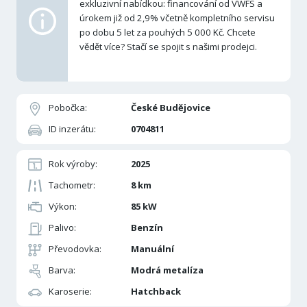
exkluzivní nabídkou: financování od VWFS a
úrokem již od 2,9% včetně kompletního servisu
po dobu 5 let za pouhých 5 000 Kč. Chcete
vědět více? Stačí se spojit s našimi prodejci.
Pobočka:
České Budějovice
ID inzerátu:
0704811
Rok výroby:
2025
Tachometr:
8 km
Výkon:
85 kW
Palivo:
Benzín
Převodovka:
Manuální
Barva:
Modrá metalíza
Karoserie:
Hatchback