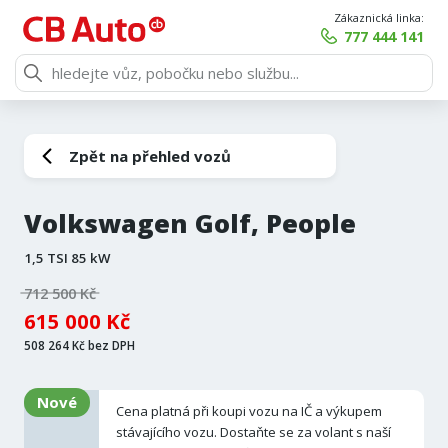
Zákaznická linka:
777 444 141
Zpět na přehled vozů
Volkswagen Golf, People
1,5 TSI 85 kW
712 500 Kč
615 000 Kč
508 264 Kč bez DPH
Nové
Cena platná při koupi vozu na IČ a výkupem
stávajícího vozu. Dostaňte se za volant s naší