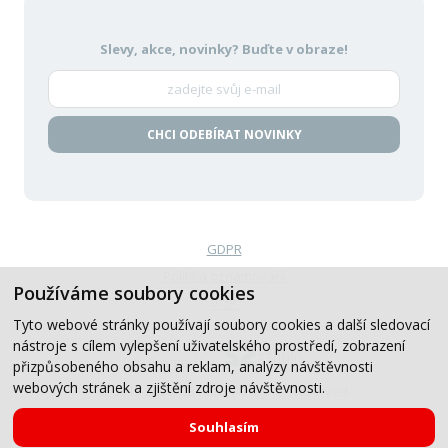
Slevy, akce, novinky?
Buďte v obraze!
CHCI ODEBÍRAT NOVINKY
GDPR
Politika oznamování
Používáme soubory cookies
VOP
Tyto webové stránky používají soubory cookies a další sledovací
nástroje s cílem vylepšení uživatelského prostředí, zobrazení
Created by
přizpůsobeného obsahu a reklam, analýzy návštěvnosti
webových stránek a zjištění zdroje návštěvnosti.
© 2019-2026, CB Auto, All Rights Reserved.
Souhlasím