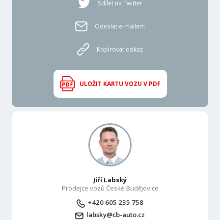
Sdílet na Twitter
Odeslat e-mailem
Kopírovat odkaz
ULOŽIT KARTU VOZU V PDF
Jiří Labský
Prodejce vozů České Budějovice
+420 605 235 758
labsky@cb-auto.cz