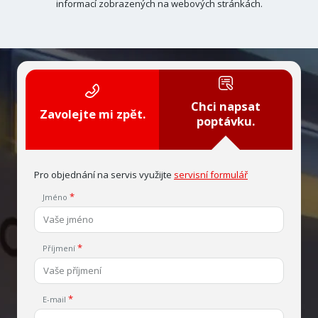
informací zobrazených na webových stránkách.
Chci napsat
Zavolejte mi zpět.
poptávku.
Pro objednání na servis využijte
servisní formulář
Jméno
Příjmení
E-mail