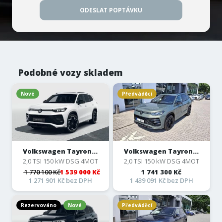
ODESLAT POPTÁVKU
Podobné vozy skladem
Nové
Předváděcí
Volkswagen Tayron...
Volkswagen Tayron...
2,0 TSI 150 kW DSG 4MOT
2,0 TSI 150 kW DSG 4MOT
1 770 100 Kč
1 539 000 Kč
1 741 300 Kč
1 271 901 Kč bez DPH
1 439 091 Kč bez DPH
Rezervováno
Nové
Předváděcí