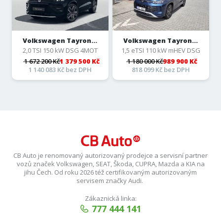
Volkswagen Tayron...
Volkswagen Tayron...
2,0 TSI 150 kW DSG 4MOT
1,5 eTSI 110 kW mHEV DSG
1 672 200 Kč
1 379 500 Kč
1 180 000 Kč
989 900 Kč
1 140 083 Kč bez DPH
818 099 Kč bez DPH
CB Auto je renomovaný autorizovaný prodejce a servisní partner
vozů značek Volkswagen, SEAT, Škoda, CUPRA, Mazda a KIA na
jihu Čech. Od roku 2026 též certifikovaným autorizovaným
servisem značky Audi.
Zákaznická linka:
777 444 141