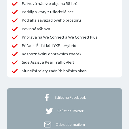
Palivová nádrž o objemu 58 litrů
Pedály s kryty z ušlechtilé oceli
Podlaha zavazadlového prostoru
Povinná výbava
Příprava na We Connect a We Connect Plus
Přířadit: Řídící kód YKF - eHybrid
Rozpoznávání dopravních značek
Side Assist a Rear Traffic Alert
Sluneční rolety zadních bočních oken
Sdílet na Facebook
Sdílet na Twitter
Odeslat e-mailem