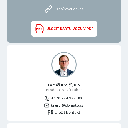
Kopírovat odkaz
ULOŽIT KARTU VOZU V PDF
Tomáš Krejčí, DiS.
Prodejce vozů Tábor
+420 724 132 000
krejci@cb-auto.cz
Uložit kontakt