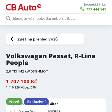
Zákaznická linka:
777 444 141
Zpět na přehled vozů
Volkswagen Passat, R-Line
People
2,0 TDI 142 kW DSG 4MOT
1 707 100 Kč
1 410 826 Kč bez DPH
Nové
Exkluzivní
Pobočka:
Tábor
ID inzerátu:
0707522