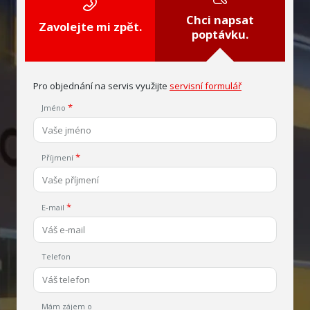
Chci napsat
Zavolejte mi zpět.
poptávku.
Pro objednání na servis využijte
servisní formulář
Jméno
Příjmení
E-mail
Telefon
Mám zájem o