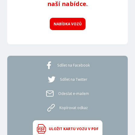
naší nabídce.
NABÍDKA VOZŮ
Sdílet na Facebook
Sdílet na Twitter
Odeslat e-mailem
Kopírovat odkaz
ULOŽIT KARTU VOZU V PDF