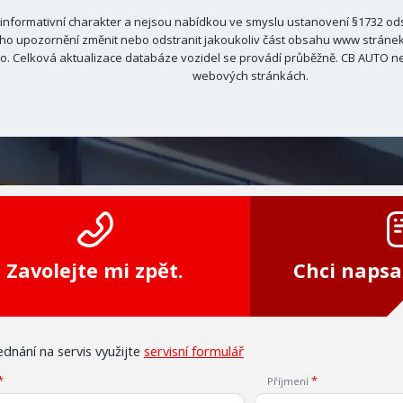
nformativní charakter a nejsou nabídkou ve smyslu ustanovení §1732 odst
ho upozornění změnit nebo odstranit jakoukoliv část obsahu www stránek C
. Celková aktualizace databáze vozidel se provádí průběžně. CB AUTO ne
webových stránkách.
Zavolejte mi zpět.
Chci napsa
dnání na servis využijte
servisní formulář
Příjmení