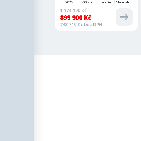
2025
500 km
Benzín
Manuální
1 174 100 Kč
899 900 Kč
743 719 Kč bez DPH