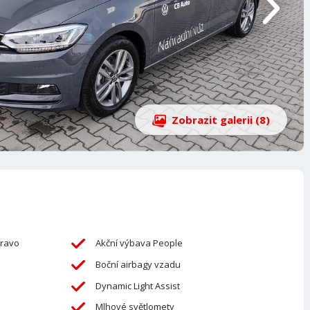
Zobrazit galerii (8)
pravo
Akční výbava People
Boční airbagy vzadu
Dynamic Light Assist
Mlhové světlomety