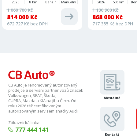
2026
8 km
Benzín
Manuální
2026
500 km
Ben
1 060 700 Kč
1 130 900 Kč
814 000 Kč
868 000 Kč
672 727 Kč bez DPH
717 355 Kč bez DPH
CB Auto je renomovaný autorizovaný
prodejce a servisní partner vozů značek
Volkswagen, SEAT, Škoda,
Aktuálně
CUPRA, Mazda a KIA na jihu Čech. Od
roku 2026 též certifikovaným
autorizovaným servisem značky Audi.
Zákaznická linka:
777 444 141
Kontakt