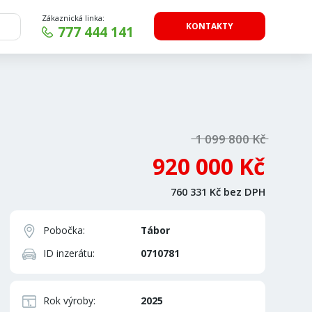
Zákaznická linka:
KONTAKTY
777 444 141
1 099 800 Kč
920 000 Kč
760 331 Kč bez DPH
Pobočka:
Tábor
ID inzerátu:
0710781
Rok výroby:
2025