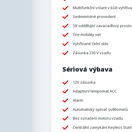
Multifunkční volant v kůži vyhřív
Sedmimístné provedení
Síť oddělující zavazadlový prosto
Tire mobility set
Vyhřívané čelní sklo
Zásuvka 230 V vzadu
Sériová výbava
12V zásuvka
Adaptivní tempomat ACC
Alarm
Automatický spínač světlometů
Bez označení motoru vzadu
Centrální zamykání Keyless Start