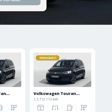
AT POPTÁVKU
PŘEDVÁDĚCÍ
an...
Volkswagen Touran...
1,5 TSI 110 kW