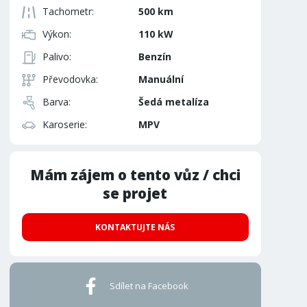
Tachometr:
500 km
Výkon:
110 kW
Palivo:
Benzín
Převodovka:
Manuální
Barva:
Šedá metalíza
Karoserie:
MPV
Mám zájem o tento vůz / chci
se projet
KONTAKTUJTE NÁS
Sdílet na Facebook