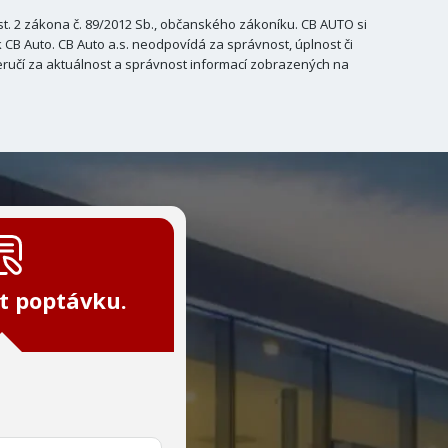
. 2 zákona č. 89/2012 Sb., občanského zákoníku. CB AUTO si
B Auto. CB Auto a.s. neodpovídá za správnost, úplnost či
ručí za aktuálnost a správnost informací zobrazených na
t poptávku.