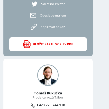
Sdílet na Twitter
Odeslat e-mailem
Kopírovat odkaz
ULOŽIT KARTU VOZU V PDF
Tomáš Kukučka
Prodejce vozů Tábor
+420 778 744 130