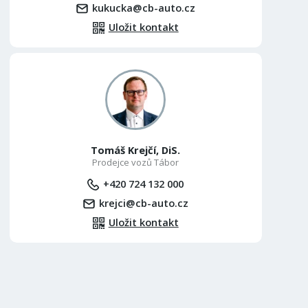
kukucka@cb-auto.cz
Uložit kontakt
Tomáš Krejčí, DiS.
Prodejce vozů Tábor
+420 724 132 000
krejci@cb-auto.cz
Uložit kontakt