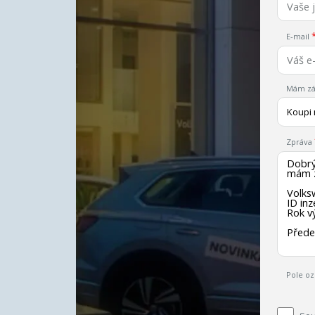
E-mail
Mám zá
Koupi
Zpráva
Pole oz