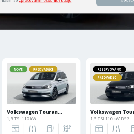
hlasím se
zpracováním osobních údajů
ODESL
NOVÉ
PŘEDVÁDĚCÍ
REZERVOVÁNO
PŘEDVÁDĚCÍ
Volkswagen Touran...
Volkswagen Tour
1,5 TSI 110 kW
1,5 TSI 110 kW DSG