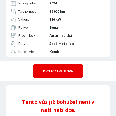
Rok výroby:
2024
Tachometr:
19 000 km
Výkon:
110 kW
Palivo:
Benzín
Převodovka:
Automatická
Barva:
Šedá metalíza
Karoserie:
Kombi
KONTAKTUJTE NÁS
Tento vůz již bohužel není v
naší nabídce.