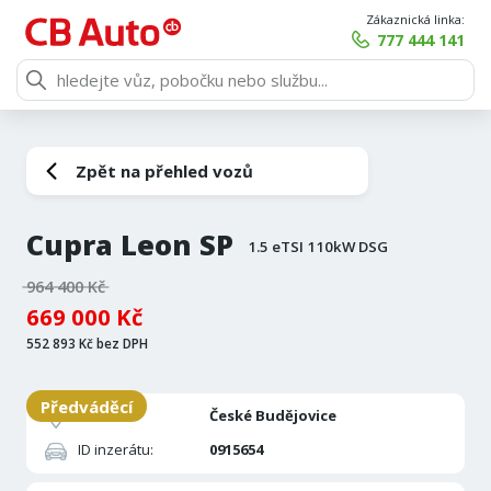
Zákaznická linka:
777 444 141
Zpět na přehled vozů
Cupra Leon SP
1.5 eTSI 110kW DSG
964 400 Kč
669 000 Kč
552 893 Kč bez DPH
Předváděcí
Pobočka:
České Budějovice
ID inzerátu:
0915654