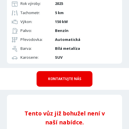
Rok výroby:
2025
Tachometr:
5 km
Výkon:
150 kW
Palivo:
Benzín
Převodovka:
Automatická
Barva:
Bílá metalíza
Karoserie:
SUV
KONTAKTUJTE NÁS
Tento vůz již bohužel není v
naší nabídce.