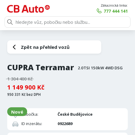
Zákaznická linka:
777 444 141
Zpět na přehled vozů
CUPRA Terramar
2.0TSI 150kW 4WD DSG
1 304 400 Kč
1 149 900 Kč
950 331 Kč bez DPH
Nové
Pobočka:
České Budějovice
ID inzerátu:
0922689