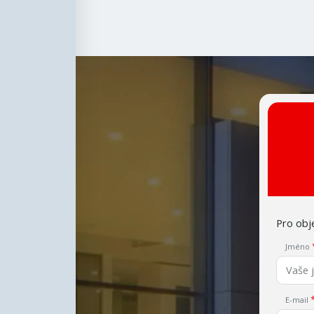
Pro obje
Jméno
E-mail