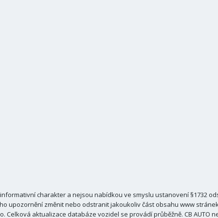
nformativní charakter a nejsou nabídkou ve smyslu ustanovení §1732 odst
ho upozornění změnit nebo odstranit jakoukoliv část obsahu www stránek C
. Celková aktualizace databáze vozidel se provádí průběžně. CB AUTO ne