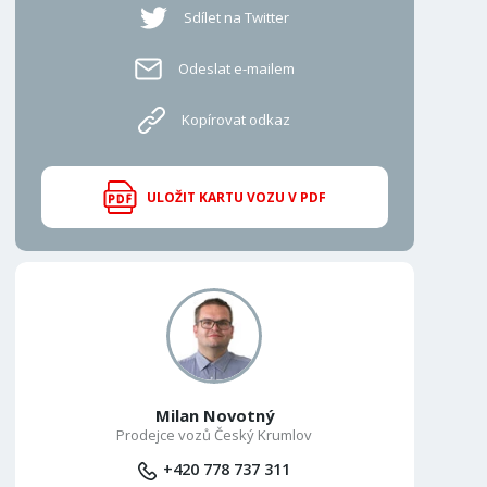
Sdílet na Twitter
Odeslat e-mailem
Kopírovat odkaz
ULOŽIT KARTU VOZU V PDF
Milan Novotný
Prodejce vozů Český Krumlov
+420 778 737 311