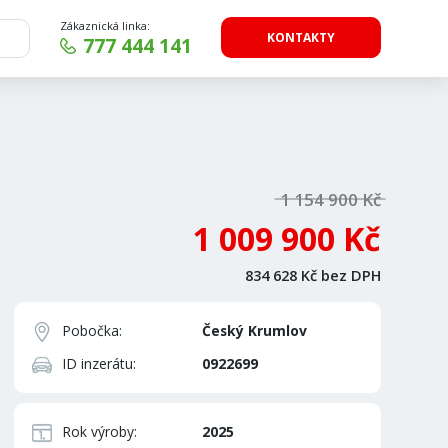
Zákaznická linka:
KONTAKTY
777 444 141
1 154 900 Kč
1 009 900 Kč
834 628 Kč bez DPH
Pobočka:
Český Krumlov
ID inzerátu:
0922699
Rok výroby:
2025