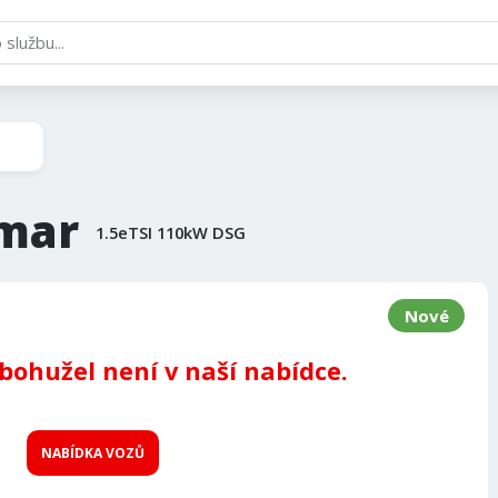
mar
1.5eTSI 110kW DSG
Nové
 bohužel není v naší nabídce.
NABÍDKA VOZŮ