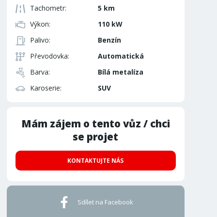
Tachometr:
5 km
Výkon:
110 kW
Palivo:
Benzín
Převodovka:
Automatická
Barva:
Bílá metalíza
Karoserie:
SUV
Mám zájem o tento vůz / chci
se projet
KONTAKTUJTE NÁS
Sdílet na Facebook