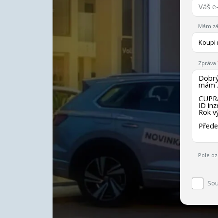
Mám zá
Koupi
Zpráva
Pole oz
Sou