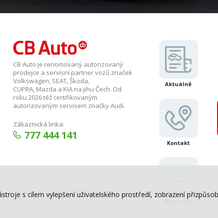
CB Auto je renomovaný autorizovaný
prodejce a servisní partner vozů značek
Volkswagen, SEAT, Škoda,
Aktuálně
CUPRA, Mazda a KIA na jihu Čech. Od
roku 2026 též certifikovaným
autorizovaným servisem značky Audi.
Zákaznická linka:
777 444 141
Kontakt
ástroje s cílem vylepšení uživatelského prostředí, zobrazení přizpů
Ojeté vozy