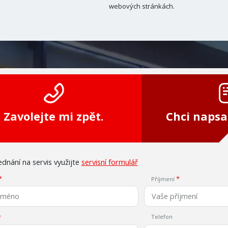
webových stránkách.
Zavolejte mi zpět.
Chci napsa
dnání na servis využijte
servisní formulář
Příjmení
Telefon